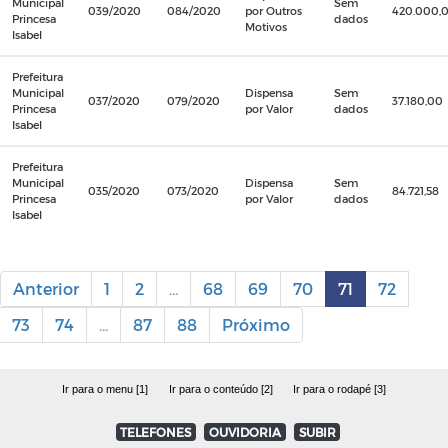
Municipal
Sem
039/2020
084/2020
por Outros
420.000,
Princesa
dados
Motivos
Isabel
Prefeitura
Municipal
Dispensa
Sem
037/2020
079/2020
37.180,00
Princesa
por Valor
dados
Isabel
Prefeitura
Municipal
Dispensa
Sem
035/2020
073/2020
84.721,58
Princesa
por Valor
dados
Isabel
Anterior
1
2
...
68
69
70
71
72
73
74
...
87
88
Próximo
Ir para o menu [1]
Ir para o conteúdo [2]
Ir para o rodapé [3]
TELEFONES
OUVIDORIA
SUBIR