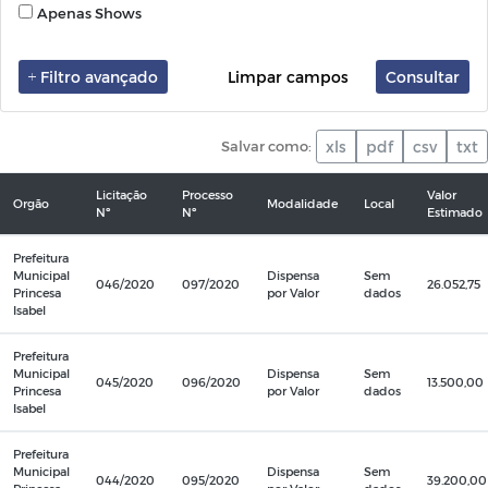
Apenas Shows
Filtro avançado
Limpar campos
Consultar
Salvar como:
xls
pdf
csv
txt
Licitação
Processo
Valor
Orgão
Modalidade
Local
Nº
Nº
Estimado
Prefeitura
Municipal
Dispensa
Sem
046/2020
097/2020
26.052,75
Princesa
por Valor
dados
Isabel
Prefeitura
Municipal
Dispensa
Sem
045/2020
096/2020
13.500,00
Princesa
por Valor
dados
Isabel
Prefeitura
Municipal
Dispensa
Sem
044/2020
095/2020
39.200,00