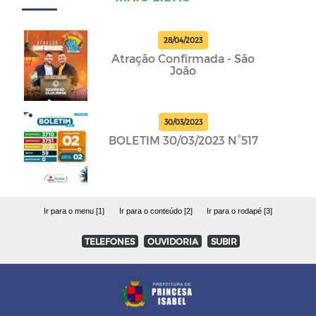
28/04/2023
Atração Confirmada - São
João
30/03/2023
BOLETIM 30/03/2023 N°517
Ir para o menu [1]
Ir para o conteúdo [2]
Ir para o rodapé [3]
TELEFONES
OUVIDORIA
SUBIR