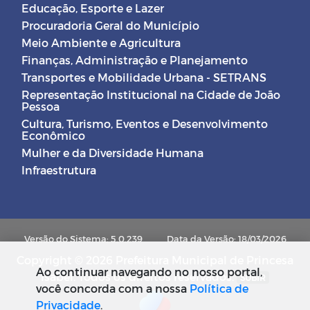
Educação, Esporte e Lazer
Procuradoria Geral do Município
Meio Ambiente e Agricultura
Finanças, Administração e Planejamento
Transportes e Mobilidade Urbana - SETRANS
Representação Institucional na Cidade de João
Pessoa
Cultura, Turismo, Eventos e Desenvolvimento
Econômico
Mulher e da Diversidade Humana
Infraestrutura
Versão do Sistema: 5.0.239
Data da Versão: 18/03/2026
Copyright © 2026 Prefeitura Municipal de Princesa
Ao continuar navegando no nosso portal,
Isabel. Todos os direitos reservados.
SUBIR
você concorda com a nossa
Política de
Privacidade
.