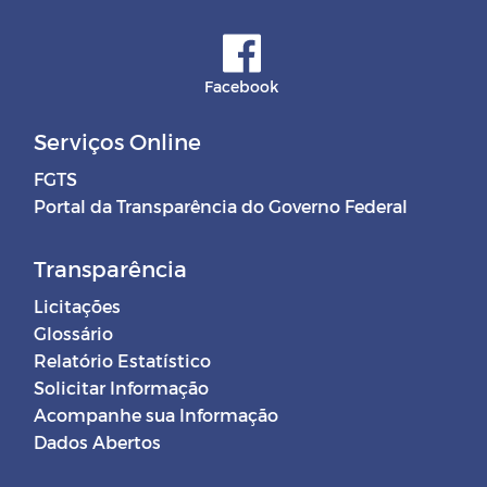
comissionados
DECRETOS MUNICIPAIS -
Facebook
CORONAVÍRUS (COVID-19)
Serviços Online
Balancete Mensal
FGTS
Portal da Transparência do Governo Federal
Transparência
Licitações
Glossário
Relatório Estatístico
Solicitar Informação
Acompanhe sua Informação
Dados Abertos