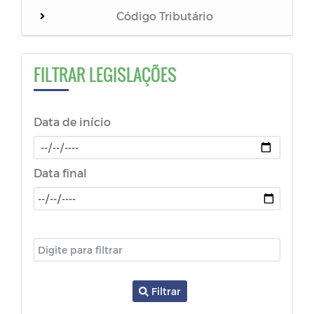
Código Tributário
Leis
FILTRAR LEGISLAÇÕES
Decretos
Data de início
Portarias
Código de Postura
Data final
Medida Provisória
Estatutos
Lei dos Feriados
Filtrar