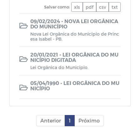
Lei de Diretrizes Orçamentárias - LDO
Salvar como:
xls
pdf
csv
txt
09/02/2024 - NOVA LEI ORGÂNICA
Lei Orçamentária Anual - LOA
DO MUNICÍPIO
Nova Lei Orgânica do Município de Princ
esa Isabel - PB.
Plano Plurianual - PPA
20/01/2021 - LEI ORGÂNICA DO MU
Plano de Cargos, Carreira e Remuneração
NICÍPIO DIGITADA
dos Servidores Municipais da Educação
Lei Orgânica do Município.
Plano de Cargos, Carreira e Remuneração
05/04/1990 - LEI ORGÂNICA DO MU
NICÍPIO
dos Servidores Municipais
Leis da Estrutura Organizacional
Anterior
1
Próximo
RREO - Relatório Resumido da
Execução Orçamentária