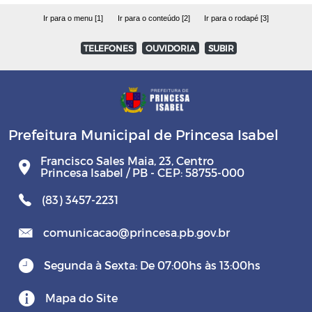
RGF - Relatório da Gestão Fiscal
Ir para o menu [1]
Ir para o conteúdo [2]
Ir para o rodapé [3]
TELEFONES
OUVIDORIA
SUBIR
PCA - Prestação de Contas Anual
QDD - Quadro Detalhado da Despesa
Leis das Diárias
Prefeitura Municipal de Princesa Isabel
Francisco Sales Maia, 23, Centro
Lei sobre tempo em fila de Agências
Princesa Isabel / PB - CEP: 58755-000
Bancárias
(83) 3457-2231
Lei - Sistema de Controle Interno
comunicacao@princesa.pb.gov.br
Lei de Criação do IPM e alterações
Segunda à Sexta: De 07:00hs às 13:00hs
Leis de vencimentos de cargos eletivos
Mapa do Site
(Prefeito, Vice e Vereadores) e