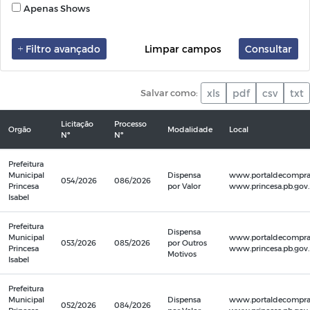
Apenas Shows
Filtro avançado
Limpar campos
Consultar
Salvar como:
xls
pdf
csv
txt
Licitação
Processo
Orgão
Modalidade
Local
Nº
Nº
Prefeitura
Municipal
Dispensa
www.portaldecompras
054/2026
086/2026
Princesa
por Valor
www.princesa.pb.gov.b
Isabel
Prefeitura
Dispensa
Municipal
www.portaldecompras
053/2026
085/2026
por Outros
Princesa
www.princesa.pb.gov.b
Motivos
Isabel
Prefeitura
Municipal
Dispensa
www.portaldecompras
052/2026
084/2026