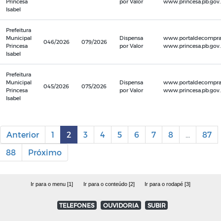
Princesa
por Valor
www.princesa.pb.gov.b
Isabel
Prefeitura
Municipal
Dispensa
www.portaldecompras
046/2026
079/2026
Princesa
por Valor
www.princesa.pb.gov.b
Isabel
Prefeitura
Municipal
Dispensa
www.portaldecompras
045/2026
075/2026
Princesa
por Valor
www.princesa.pb.gov.b
Isabel
Anterior
1
2
3
4
5
6
7
8
...
87
88
Próximo
Ir para o menu [1]
Ir para o conteúdo [2]
Ir para o rodapé [3]
TELEFONES
OUVIDORIA
SUBIR