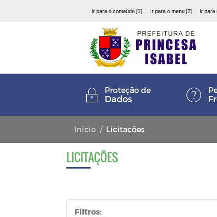
Ir para o conteúdo [1]
Ir para o menu [2]
Ir para
Proteção de
Pe
Dados
F
Início
Licitações
LICITAÇÕES
Filtros: