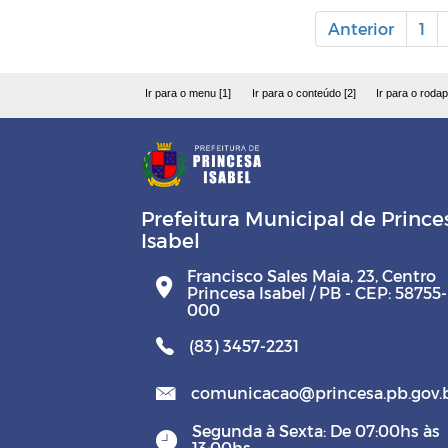
Anterior
1
Ir para o menu [1]
Ir para o conteúdo [2]
Ir para o rodap
Prefeitura Municipal de Prince
Isabel
Francisco Sales Maia, 23, Centro
Princesa Isabel / PB - CEP: 58755-
000
(83) 3457-2231
comunicacao@princesa.pb.gov.
Segunda à Sexta: De 07:00hs às
13:00hs