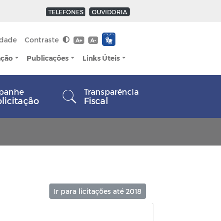
TELEFONES
OUVIDORIA
idade
Contraste
A+
A-
ação
Publicações
Links Úteis
panhe
Transparência
olicitação
Fiscal
Ir para licitações até 2018