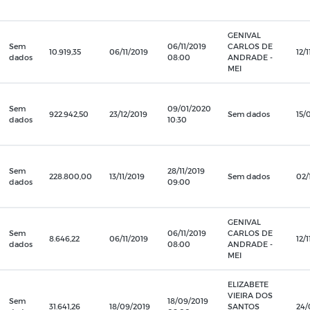
GENIVAL
Sem
06/11/2019
CARLOS DE
10.919,35
06/11/2019
12/
dados
08:00
ANDRADE -
MEI
Sem
09/01/2020
922.942,50
23/12/2019
Sem dados
15/
dados
10:30
Sem
28/11/2019
228.800,00
13/11/2019
Sem dados
02/
dados
09:00
GENIVAL
Sem
06/11/2019
CARLOS DE
8.646,22
06/11/2019
12/
dados
08:00
ANDRADE -
MEI
ELIZABETE
VIEIRA DOS
Sem
18/09/2019
31.641,26
18/09/2019
SANTOS
24/