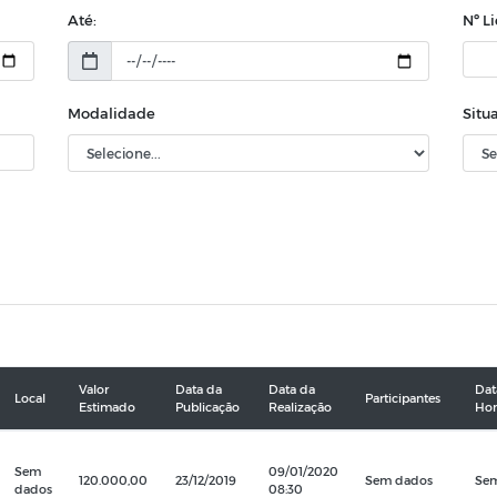
Até:
Nº L
Modalidade
Situ
Valor
Data da
Data da
Dat
Local
Participantes
Estimado
Publicação
Realização
Ho
Sem
09/01/2020
120.000,00
23/12/2019
Sem dados
Se
dados
08:30