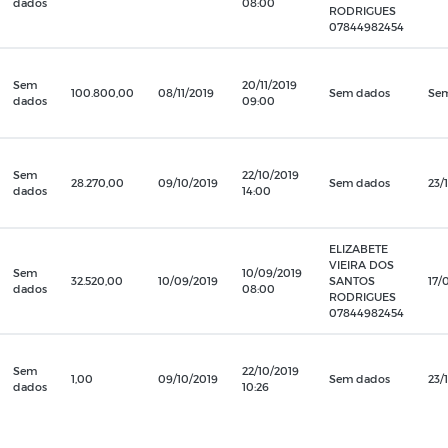
dados
08:00
RODRIGUES
07844982454
Sem
20/11/2019
100.800,00
08/11/2019
Sem dados
Se
dados
09:00
Sem
22/10/2019
28.270,00
09/10/2019
Sem dados
23/
dados
14:00
ELIZABETE
VIEIRA DOS
Sem
10/09/2019
32.520,00
10/09/2019
SANTOS
17/
dados
08:00
RODRIGUES
07844982454
Sem
22/10/2019
1,00
09/10/2019
Sem dados
23/
dados
10:26