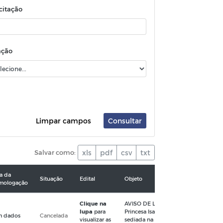
icitação
ação
Limpar campos
Consultar
Salvar como:
xls
pdf
csv
txt
a da
Situação
Edital
Objeto
mologação
Clique na
AVISO DE LICITAÇÃO - PREGÃO PRESENCIAL Nº
lupa
para
Princesa Isabel/PB, torna público que 
m dados
Cancelada
visualizar as
sediada na Rua Doutor Arrojado Lisboa