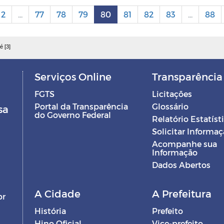
2
...
77
78
79
80
81
82
83
...
88
é [3]
Serviços Online
Transparência
FGTS
Licitações
Portal da Transparência
Glossário
sa
do Governo Federal
Relatório Estatíst
Solicitar Informa
Acompanhe sua
Informação
Dados Abertos
A Cidade
A Prefeitura
br
História
Prefeito
Hino Oficial
Vice-prefeito