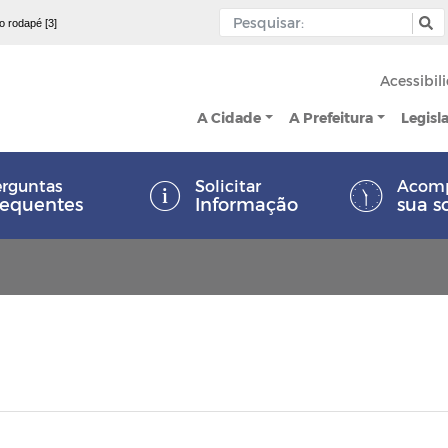
 o rodapé [3]
Acessibil
A Cidade
A Prefeitura
Legisl
rguntas
Solicitar
Acom
requentes
Informação
sua s