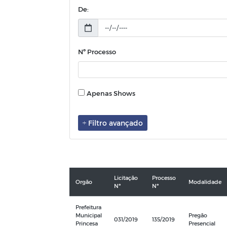
De:
Nº Processo
Apenas Shows
Filtro avançado
Licitação
Processo
Orgão
Modalidade
Nº
Nº
Prefeitura
Municipal
Pregão
031/2019
135/2019
Princesa
Presencial