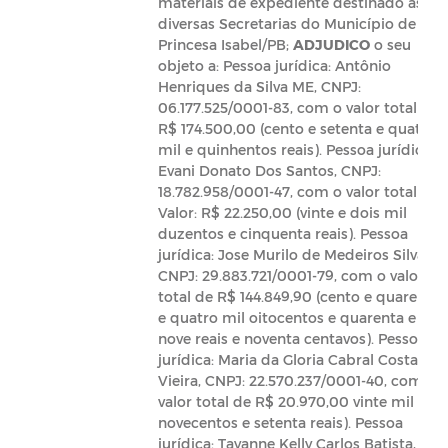
materiais de expediente destinado as
diversas Secretarias do Município de
Princesa Isabel/PB;
ADJUDICO
o seu
objeto a: Pessoa jurídica: Antônio
Henriques da Silva ME, CNPJ:
06.177.525/0001-83, com o valor total de
R$ 174.500,00 (cento e setenta e quatro
mil e quinhentos reais). Pessoa jurídica:
Evani Donato Dos Santos, CNPJ:
18.782.958/0001-47, com o valor total de
Valor: R$ 22.250,00 (vinte e dois mil
duzentos e cinquenta reais). Pessoa
jurídica: Jose Murilo de Medeiros Silva,
CNPJ: 29.883.721/0001-79, com o valor
total de R$ 144.849,90 (cento e quarenta
e quatro mil oitocentos e quarenta e
nove reais e noventa centavos). Pessoa
jurídica: Maria da Gloria Cabral Costa
Vieira, CNPJ: 22.570.237/0001-40, com o
valor total de R$ 20.970,00 vinte mil
novecentos e setenta reais). Pessoa
jurídica: Tayanne Kelly Carlos Batista,