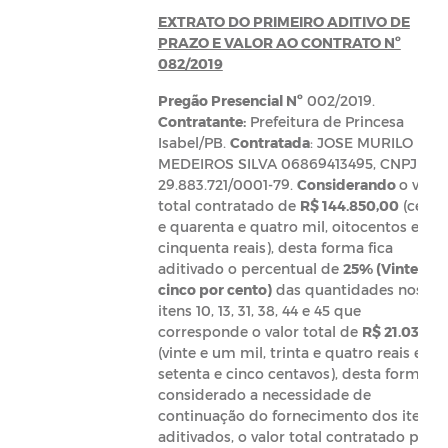
EXTRATO DO PRIMEIRO ADITIVO DE
PRAZO E VALOR AO CONTRATO Nº
082/2019
Pregão Presencial Nº
002/2019.
Contratante:
Prefeitura de Princesa
Isabel/PB.
Contratada
: JOSE MURILO DE
MEDEIROS SILVA 06869413495, CNPJ nº
29.883.721/0001-79.
Considerando
o valor
total contratado de
R$
144.850,00
(cento
e quarenta e quatro mil, oitocentos e
cinquenta reais), desta forma fica
aditivado o percentual de
25% (Vinte e
cinco por cento)
das quantidades nos
itens 10, 13, 31, 38, 44 e 45 que
corresponde o valor total de
R
$ 21.034,75
(vinte e um mil, trinta e quatro reais e
setenta e cinco centavos), desta forma
considerado a necessidade de
continuação do fornecimento dos itens
aditivados, o valor total contratado pass