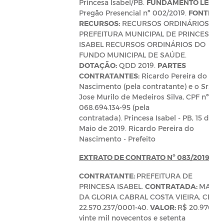
Princesa Isabel/PB.
FUNDAMENTO LEGAL
Pregão Presencial nº 002/2019.
FONTE DE
RECURSOS:
RECURSOS ORDINÁRIOS DA
PREFEITURA MUNICIPAL DE PRINCESA
ISABEL RECURSOS ORDINÁRIOS DO
FUNDO MUNICIPAL DE SAÚDE.
DOTAÇÃO:
QDD 2019.
PARTES
CONTRATANTES:
Ricardo Pereira do
Nascimento (pela contratante) e o Sr.
Jose Murilo de Medeiros Silva, CPF nº
068.694.134-95 (pela
contratada). Princesa Isabel - PB, 15 de
Maio de 2019. Ricardo Pereira do
Nascimento - Prefeito
EXTRATO DE CONTRATO Nº 083/2019
CONTRATANTE:
PREFEITURA DE
PRINCESA ISABEL.
CONTRATADA:
MARIA
DA GLORIA CABRAL COSTA VIEIRA, CNPJ:
22.570.237/0001-40.
VALOR:
R$ 20.970,0
vinte mil novecentos e setenta