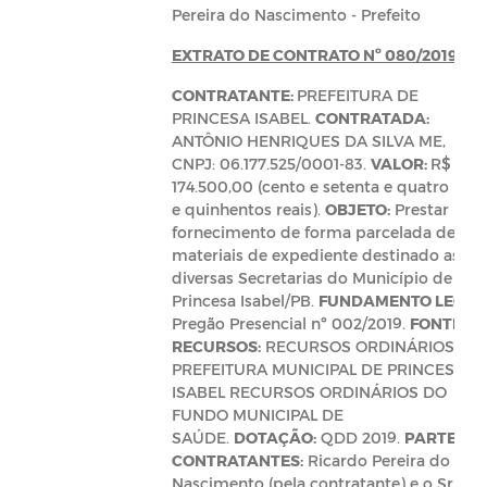
Pereira do Nascimento - Prefeito
EXTRATO DE CONTRATO Nº 080/2019
CONTRATANTE:
PREFEITURA DE
PRINCESA ISABEL.
CONTRATADA:
ANTÔNIO HENRIQUES DA SILVA ME,
CNPJ: 06.177.525/0001-83.
VALOR:
R$
174.500,00 (cento e setenta e quatro mil
e quinhentos reais).
OBJETO:
Prestar
fornecimento de forma parcelada de
materiais de expediente destinado as
diversas Secretarias do Município de
Princesa Isabel/PB.
FUNDAMENTO LEGAL
Pregão Presencial nº 002/2019.
FONTE DE
RECURSOS:
RECURSOS ORDINÁRIOS DA
PREFEITURA MUNICIPAL DE PRINCESA
ISABEL RECURSOS ORDINÁRIOS DO
FUNDO MUNICIPAL DE
SAÚDE.
DOTAÇÃO:
QDD 2019.
PARTES
CONTRATANTES:
Ricardo Pereira do
Nascimento (pela contratante) e o Sr.