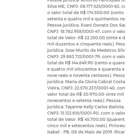
Silva ME, CNPJ: 06.177.525/0001-83, com
o valor total de R$ 174.500,00 (cento e
setenta e quatro mil e quinhentos reais).
Pessoa jurídica: Evani Donato Dos Santos
CNPJ: 18.782.958/0001-47, com o valor
total de Valor: R$ 22.250,00 (vinte e dois
mil duzentos e cinquenta reais). Pessoa
jurídica: Jose Murilo de Medeiros Silva,
CNPJ: 29.883.721/0001-79, com o valor
total de R$ 144.849,90 (cento e quarenta
e quatro mil oitocentos e quarenta e
nove reais e noventa centavos). Pessoa
jurídica: Maria da Gloria Cabral Costa
Vieira, CNPJ: 22.570.237/0001-40, com o
valor total de R$ 20.970,00 vinte mil
novecentos e setenta reais). Pessoa
jurídica: Tayanne Kelly Carlos Batista,
CNPJ: 13.132.610/0001-90, com o valor
total de Valor: R$ 45.700,00 (quarenta e
cinco mil e setecentos reais). Princesa
Isabel - PB, 08 de Maio de 2019. Ricardo