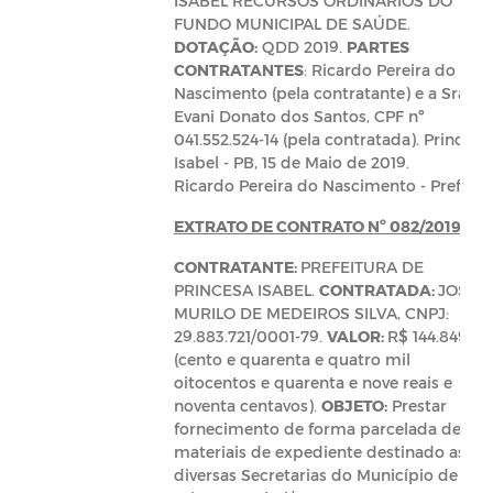
ISABEL RECURSOS ORDINÁRIOS DO
FUNDO MUNICIPAL DE SAÚDE.
DOTAÇÃO:
QDD 2019.
PARTES
CONTRATANTES
: Ricardo Pereira do
Nascimento (pela contratante) e a Sra.
Evani Donato dos Santos, CPF nº
041.552.524-14 (pela contratada). Princesa
Isabel - PB, 15 de Maio de 2019.
Ricardo Pereira do Nascimento - Prefeito
EXTRATO DE CONTRATO Nº 082/2019
CONTRATANTE:
PREFEITURA DE
PRINCESA ISABEL.
CONTRATADA:
JOSE
MURILO DE MEDEIROS SILVA, CNPJ:
29.883.721/0001-79.
VALOR:
R$ 144.849,90
(cento e quarenta e quatro mil
oitocentos e quarenta e nove reais e
noventa centavos).
OBJETO:
Prestar
fornecimento de forma parcelada de
materiais de expediente destinado as
diversas Secretarias do Município de