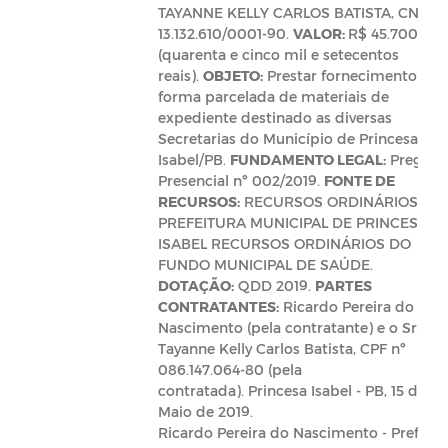
TAYANNE KELLY CARLOS BATISTA, CNPJ:
13.132.610/0001-90.
VALOR:
R$ 45.700,00
(quarenta e cinco mil e setecentos
reais).
OBJETO:
Prestar fornecimento de
forma parcelada de materiais de
expediente destinado as diversas
Secretarias do Município de Princesa
Isabel/PB.
FUNDAMENTO LEGAL:
Pregão
Presencial nº 002/2019.
FONTE DE
RECURSOS:
RECURSOS ORDINÁRIOS DA
PREFEITURA MUNICIPAL DE PRINCESA
ISABEL RECURSOS ORDINÁRIOS DO
FUNDO MUNICIPAL DE SAÚDE.
DOTAÇÃO:
QDD 2019.
PARTES
CONTRATANTES:
Ricardo Pereira do
Nascimento (pela contratante) e o Sr.
Tayanne Kelly Carlos Batista, CPF nº
086.147.064-80 (pela
contratada). Princesa Isabel - PB, 15 de
Maio de 2019.
Ricardo Pereira do Nascimento - Prefeito