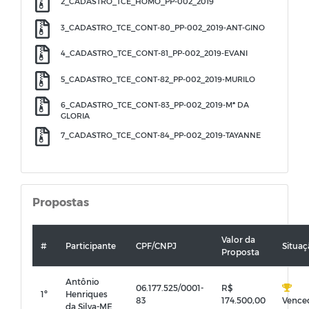
2_CADASTRO_TCE_HOMO_PP-002_2019
3_CADASTRO_TCE_CONT-80_PP-002_2019-ANT-GINO
4_CADASTRO_TCE_CONT-81_PP-002_2019-EVANI
5_CADASTRO_TCE_CONT-82_PP-002_2019-MURILO
6_CADASTRO_TCE_CONT-83_PP-002_2019-Mª DA
GLORIA
7_CADASTRO_TCE_CONT-84_PP-002_2019-TAYANNE
Propostas
Valor da
#
Participante
CPF/CNPJ
Situaç
Proposta
Antônio
06.177.525/0001-
R$
1º
Henriques
83
174.500,00
Vence
da Silva-ME