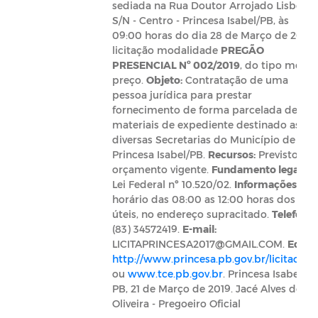
sediada na Rua Doutor Arrojado Lisboa,
S/N - Centro - Princesa Isabel/PB, às
09:00 horas do dia 28 de Março de 2019,
licitação modalidade
PREGÃO
PRESENCIAL Nº 002/2019
, do tipo menor
preço.
Objeto:
Contratação de uma
pessoa jurídica para prestar
fornecimento de forma parcelada de
materiais de expediente destinado as
diversas Secretarias do Município de
Princesa Isabel/PB.
Recursos:
Previstos n
orçamento vigente.
Fundamento legal:
Lei Federal nº 10.520/02.
Informações:
No
horário das 08:00 as 12:00 horas dos dia
úteis, no endereço supracitado.
Telefone:
(83) 34572419.
E-mail:
LICITAPRINCESA2017@GMAIL.COM.
Edital
http://www.princesa.pb.gov.br/licitacoes
ou
www.tce.pb.gov.br
. Princesa Isabel -
PB, 21 de Março de 2019. Jacé Alves de
Oliveira - Pregoeiro Oficial