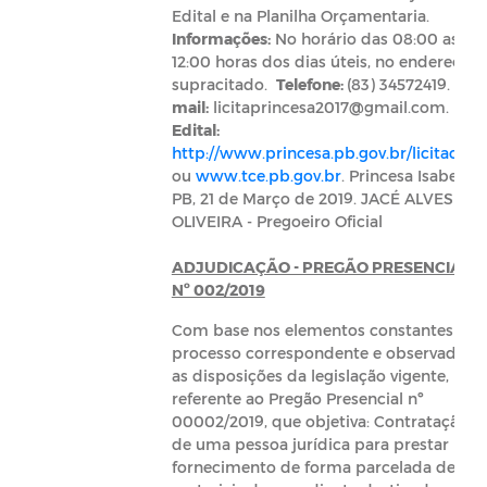
Edital e na Planilha Orçamentaria.
Informações:
No horário das 08:00 as
12:00 horas dos dias úteis, no endereço
supracitado.
Telefone:
(83) 34572419.
E-
mail:
licitaprincesa2017@gmail.com.
Edital:
http://www.princesa.pb.gov.br/licitacoes
ou
www.tce.pb.gov.br
. Princesa Isabel -
PB, 21 de Março de 2019. JACÉ ALVES DE
OLIVEIRA - Pregoeiro Oficial
ADJUDICAÇÃO - PREGÃO PRESENCIAL
Nº 002/2019
Com base nos elementos constantes do
processo correspondente e observadas
as disposições da legislação vigente,
referente ao Pregão Presencial nº
00002/2019, que objetiva: Contratação
de uma pessoa jurídica para prestar
fornecimento de forma parcelada de