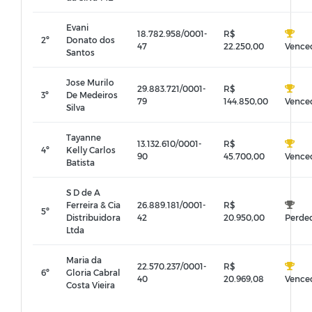
Evani
18.782.958/0001-
R$
2º
Donato dos
47
22.250,00
Vence
Santos
Jose Murilo
29.883.721/0001-
R$
3º
De Medeiros
79
144.850,00
Vence
Silva
Tayanne
13.132.610/0001-
R$
4º
Kelly Carlos
90
45.700,00
Vence
Batista
S D de A
Ferreira & Cia
26.889.181/0001-
R$
5º
Distribuidora
42
20.950,00
Perde
Ltda
Maria da
22.570.237/0001-
R$
6º
Gloria Cabral
40
20.969,08
Vence
Costa Vieira