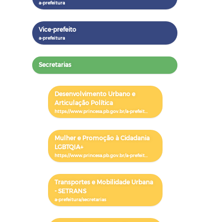
Vice-prefeito
Secretarias
Desenvolvimento Urbano e
Articulação Política
Mulher e Promoção à Cidadania
LGBTQIA+
Transportes e Mobilidade Urbana
- SETRANS