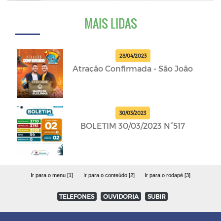
MAIS LIDAS
28/04/2023
Atração Confirmada - São João
30/03/2023
BOLETIM 30/03/2023 N°517
Ir para o menu [1]
Ir para o conteúdo [2]
Ir para o rodapé [3]
TELEFONES
OUVIDORIA
SUBIR