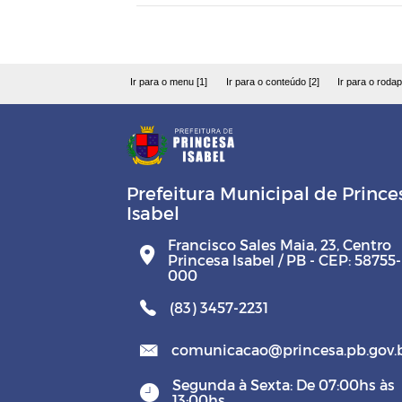
Ir para o menu [1]
Ir para o conteúdo [2]
Ir para o rodap
Prefeitura Municipal de Prince
Isabel
Francisco Sales Maia, 23, Centro
Princesa Isabel / PB - CEP: 58755-
000
(83) 3457-2231
comunicacao@princesa.pb.gov.
Segunda à Sexta: De 07:00hs às
13:00hs