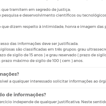
is que tramitem em segredo de justiça;
e pesquisa e desenvolvimento científicos ou tecnológicos 
o que dizem respeito à intimidade, honra e imagem das 
cesso das informações deve ser justificada.
gilosas são classificadas em três grupos: grau ultrassecre
azo de sigilo de 15 anos ) e grau reservado ( prazo de sigilo
 prazo máximo de sigilo de 100 ( cem ) anos.
rmações?
ível a qualquer interessado solicitar informações ao órg
dido de informações?
rcício independe de qualquer justificativa. Neste sentido