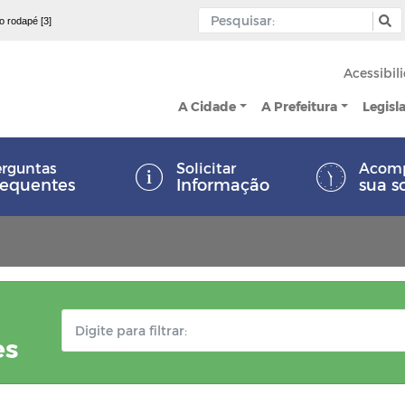
 o rodapé [3]
Acessibil
A Cidade
A Prefeitura
Legisl
rguntas
Solicitar
Acom
requentes
Informação
sua s
es