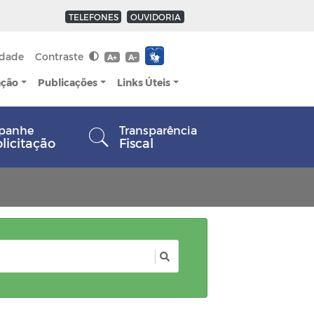
TELEFONES
OUVIDORIA
idade
Contraste
A+
A-
ação
Publicações
Links Úteis
panhe
Transparência
olicitação
Fiscal