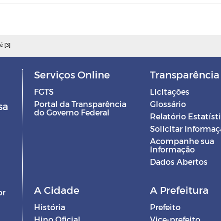
é [3]
Serviços Online
Transparência
FGTS
Licitações
Portal da Transparência
Glossário
sa
do Governo Federal
Relatório Estatíst
Solicitar Informa
Acompanhe sua
Informação
Dados Abertos
A Cidade
A Prefeitura
br
História
Prefeito
Hino Oficial
Vice-prefeito