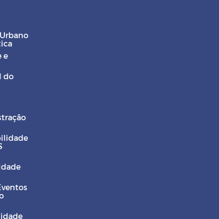
 Urbano
tica
 e
l do
stração
ilidade
S
Cidade
Eventos
o
sidade