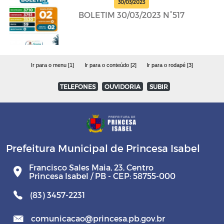
30/03/2023
BOLETIM 30/03/2023 N°517
Ir para o menu [1]
Ir para o conteúdo [2]
Ir para o rodapé [3]
TELEFONES
OUVIDORIA
SUBIR
Prefeitura Municipal de Princesa Isabel
Francisco Sales Maia, 23, Centro
Princesa Isabel / PB - CEP: 58755-000
(83) 3457-2231
comunicacao@princesa.pb.gov.br