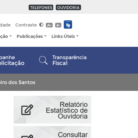
TELEFONES
OUVIDORIA
idade
Contraste
A+
A-
ação
Publicações
Links Úteis
panhe
Transparência
olicitação
Fiscal
iro dos Santos