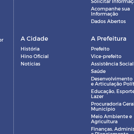
Solicitar Informa
Acompanhe sua
Informação
Dados Abertos
A Cidade
A Prefeitura
br
História
Prefeito
Hino Oficial
Vice-prefeito
Notícias
Assistência Social
Saúde
Desenvolvimento
e Articulação Polí
Educação, Esporte
Lazer
Procuradoria Gera
Município
Meio Ambiente e
Agricultura
Finanças, Admini
e Planejamento