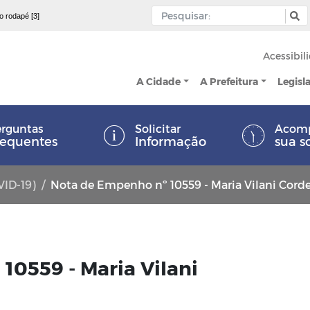
 o rodapé [3]
Acessibil
A Cidade
A Prefeitura
Legisl
rguntas
Solicitar
Acom
requentes
Informação
sua s
VID-19)
Nota de Empenho nº 10559 - Maria Vilani Corde
10559 - Maria Vilani