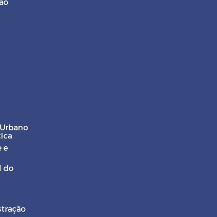
ção
 Urbano
tica
 e
l do
stração