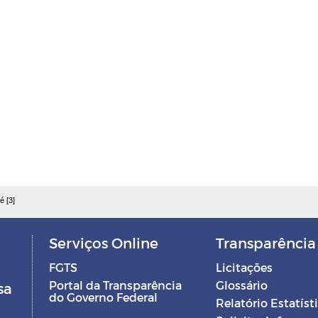
é [3]
Serviços Online
Transparência
FGTS
Licitações
Portal da Transparência
Glossário
sa
do Governo Federal
Relatório Estatíst