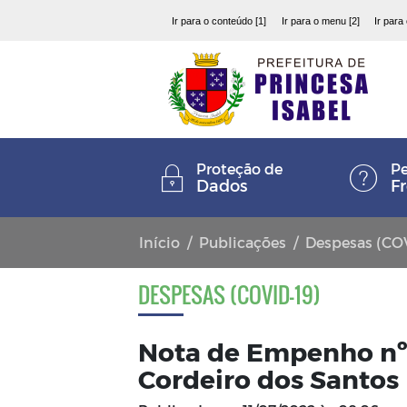
Ir para o conteúdo [1]
Ir para o menu [2]
Ir para
Proteção de
Pe
Dados
F
Início
Publicações
Despesas (CO
DESPESAS (COVID-19)
Nota de Empenho nº 
Cordeiro dos Santos