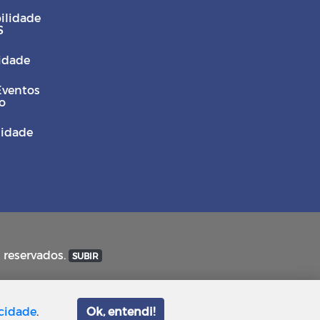
ilidade
S
Cidade
Eventos
o
sidade
s reservados.
SUBIR
acidade
.
Ok, entendi!