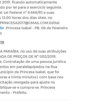
DD 2019, ficando automaticamente
 por lei para o exercício seguinte.
 Lei Federal nº 8.666/93 e suas
 12:00 horas dos dias úteis, no
CITAPRINCESA2017@GMAIL.COM.Edital:
.br
. Princesa Isabel - PB, 08 de Fevereiro
ão
19
PARAÍBA, no uso de suas atribuições
OMADA DE PREÇOS DE Nº 002/2019,
va: Contratação de uma pessoa jurídica
mentos em paralelepípedos na Rua
icípio de Princesa Isabel, que foi
horas e trinta minutos), com base nos
citação revogada para ajuste no
blique-se e cumpra-se. Princesa
mento - Prefeito.