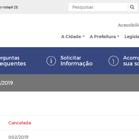
 o rodapé [3]
Acessibil
A Cidade
A Prefeitura
Legisl
rguntas
Solicitar
Acom
requentes
Informação
sua s
2/2019
Cancelada
002/2019