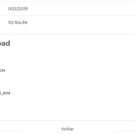
002/2019
112.164,96
oad
019
_2019
Voltar