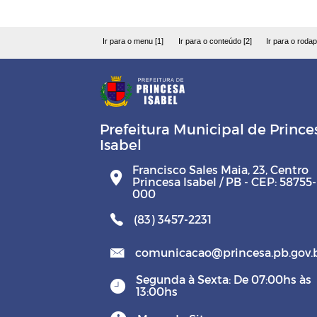
Ir para o menu [1]
Ir para o conteúdo [2]
Ir para o rodap
Prefeitura Municipal de Prince
Isabel
Francisco Sales Maia, 23, Centro
Princesa Isabel / PB - CEP: 58755-
000
(83) 3457-2231
comunicacao@princesa.pb.gov.
Segunda à Sexta: De 07:00hs às
13:00hs