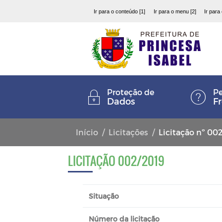
Ir para o conteúdo [1]
Ir para o menu [2]
Ir para
Proteção de
Pe
Dados
F
Início
Licitações
Licitação nº 00
LICITAÇÃO 002/2019
Situação
Número da licitação