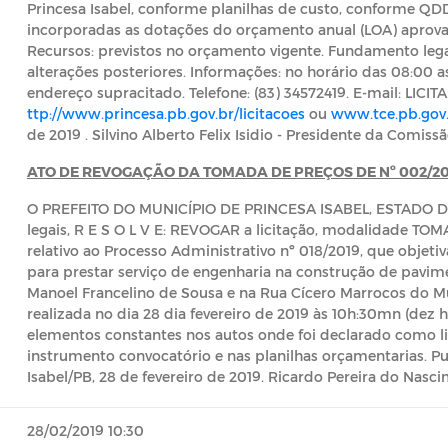
Princesa Isabel, conforme planilhas de custo, conforme Q
incorporadas as dotações do orçamento anual (LOA) aprovado
Recursos: previstos no orçamento vigente. Fundamento legal:
alterações posteriores. Informações: no horário das 08:00 as
endereço supracitado. Telefone: (83) 34572419. E-mail: LI
ttp://www.princesa.pb.gov.br/licitacoes
ou
www.tce.pb.gov
de 2019 . Silvino Alberto Felix Isidio - Presidente da Comiss
ATO DE REVOGAÇÃO DA TOMADA DE PREÇOS DE Nº 002/20
O PREFEITO DO MUNICÍPIO DE PRINCESA ISABEL, ESTADO DA 
legais, R E S O L V E: REVOGAR a licitação, modalidade T
relativo ao Processo Administrativo nº 018/2019, que objeti
para prestar serviço de engenharia na construção de pavi
Manoel Francelino de Sousa e na Rua Cícero Marrocos do Mun
realizada no dia 28 dia fevereiro de 2019 às 10h:30mn (dez 
elementos constantes nos autos onde foi declarado como li
instrumento convocatório e nas planilhas orçamentarias. Pu
Isabel/PB, 28 de fevereiro de 2019. Ricardo Pereira do Nasci
28/02/2019 10:30