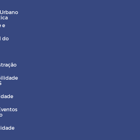
 Urbano
tica
 e
l do
stração
ilidade
S
Cidade
Eventos
o
sidade