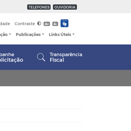
TELEFONES
OUVIDORIA
idade
Contraste
A+
A-
ação
Publicações
Links Úteis
panhe
Transparência
olicitação
Fiscal