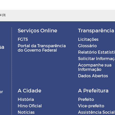
é [3]
Serviços Online
Transparência
FGTS
Licitações
Portal da Transparência
Glossário
sa
do Governo Federal
Relatório Estatíst
Solicitar Informa
Acompanhe sua
Informação
Dados Abertos
A Cidade
A Prefeitura
br
História
Prefeito
Hino Oficial
Vice-prefeito
Notícias
Assistência Social