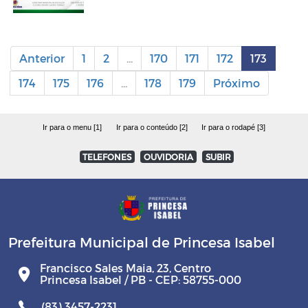
Anterior
1
2
...
170
171
172
173
174
175
176
...
178
179
Próximo
Ir para o menu [1]
Ir para o conteúdo [2]
Ir para o rodapé [3]
TELEFONES
OUVIDORIA
SUBIR
Prefeitura Municipal de Princesa Isabel
Francisco Sales Maia, 23, Centro
Princesa Isabel / PB - CEP: 58755-000
(83) 3457-2231