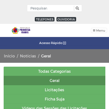
TELEFONES
OUVIDORIA
Menu
Acesso Rápido
Início
Notícias
Geral
Todas Categorias
Geral
Licitações
Ficha Suja
Vídeos das Sessões das Licitações