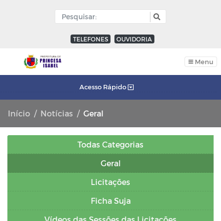
TELEFONES
OUVIDORIA
Menu
Acesso Rápido
Início
Notícias
Geral
Todas Categorias
Geral
Licitações
Ficha Suja
Vídeos das Sessões das Licitações