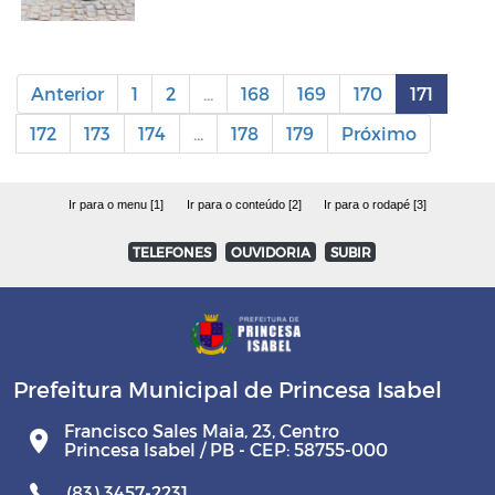
Anterior
1
2
...
168
169
170
171
172
173
174
...
178
179
Próximo
Ir para o menu [1]
Ir para o conteúdo [2]
Ir para o rodapé [3]
TELEFONES
OUVIDORIA
SUBIR
Prefeitura Municipal de Princesa Isabel
Francisco Sales Maia, 23, Centro
Princesa Isabel / PB - CEP: 58755-000
(83) 3457-2231