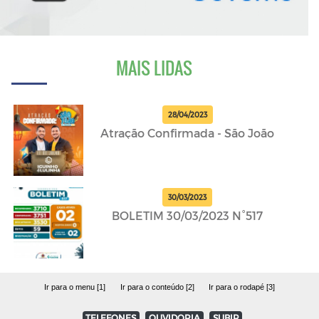
MAIS LIDAS
28/04/2023
Atração Confirmada - São João
30/03/2023
BOLETIM 30/03/2023 N°517
Ir para o menu [1]
Ir para o conteúdo [2]
Ir para o rodapé [3]
TELEFONES
OUVIDORIA
SUBIR