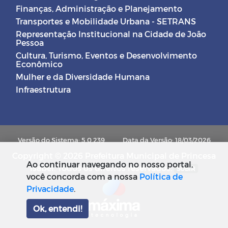
Finanças, Administração e Planejamento
Transportes e Mobilidade Urbana - SETRANS
Representação Institucional na Cidade de João
Pessoa
Cultura, Turismo, Eventos e Desenvolvimento
Econômico
Mulher e da Diversidade Humana
Infraestrutura
Versão do Sistema: 5.0.239
Data da Versão: 18/03/2026
Copyright © 2026 Prefeitura Municipal de Princesa
Ao continuar navegando no nosso portal,
Isabel. Todos os direitos reservados.
SUBIR
você concorda com a nossa
Política de
Privacidade
.
Ok, entendi!