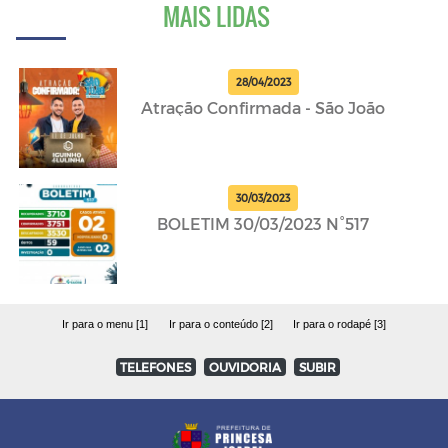
MAIS LIDAS
28/04/2023
Atração Confirmada - São João
30/03/2023
BOLETIM 30/03/2023 N°517
Ir para o menu [1]
Ir para o conteúdo [2]
Ir para o rodapé [3]
TELEFONES
OUVIDORIA
SUBIR