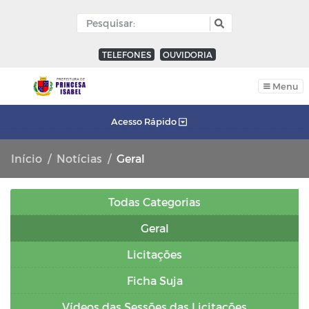
TELEFONES
OUVIDORIA
Menu
Acesso Rápido
Início
Notícias
Geral
Todas Categorias
Geral
Licitações
Ficha Suja
Vídeos das Sessões das Licitações