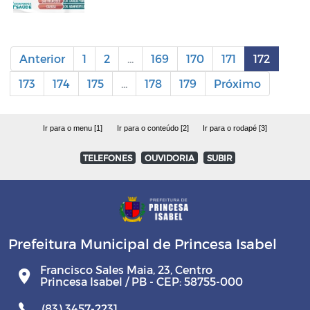
Anterior
1
2
...
169
170
171
172
173
174
175
...
178
179
Próximo
Ir para o menu [1]
Ir para o conteúdo [2]
Ir para o rodapé [3]
TELEFONES
OUVIDORIA
SUBIR
Prefeitura Municipal de Princesa Isabel
Francisco Sales Maia, 23, Centro
Princesa Isabel / PB - CEP: 58755-000
(83) 3457-2231