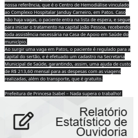
nossa referência, que é o Centro de Hemodiálise vinculado
ao Complexo Hospitalar Janduy Carneiro, em Patos. Caso
não haja vagas, o paciente entra na lista de espera, e segue
para iniciar o tratamento na capital João Pessoa, recebendo
toda assistência necessária na Casa de Apoio em Saúde do
município.
Ao surgir uma vaga em Patos, o paciente é regulado para a
capital do sertão, e é efetuado um cadastro na Secretaria
Municipal de Saúde, garantindo, assim, uma ajuda de custo
de R$ 213,60 mensal para as despesas com as viagens
realizadas, além do transporte, que é gratuito.
Prefeitura de Princesa Isabel – Nada supera o trabalho!