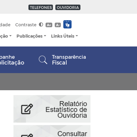
TELEFONES
OUVIDORIA
idade
Contraste
A+
A-
ação
Publicações
Links Úteis
panhe
Transparência
olicitação
Fiscal