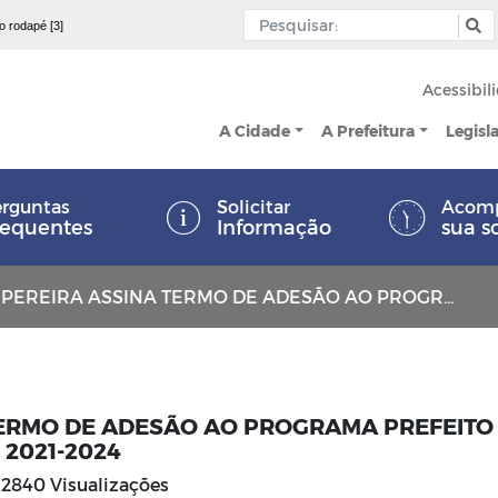
 o rodapé [3]
Acessibil
A Cidade
A Prefeitura
Legisl
rguntas
Solicitar
Acom
requentes
Informação
sua s
 ASSINA TERMO DE ADESÃO AO PROGRAMA PREFEITO AMIGO DA CRIANÇA, GESTÃO 2021-2024
TERMO DE ADESÃO AO PROGRAMA PREFEITO
 2021-2024
2840 Visualizações