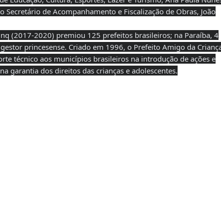
 e do Secretário de Acompanhamento e Fiscalização de Obras, João
q (2017-2020) premiou 125 prefeitos brasileiros; na Paraíba, 4
 gestor princesense. Criado em 1996, o Prefeito Amigo da Crianç
orte técnico aos municípios brasileiros na introdução de ações e
a garantia dos direitos das crianças e adolescentes.