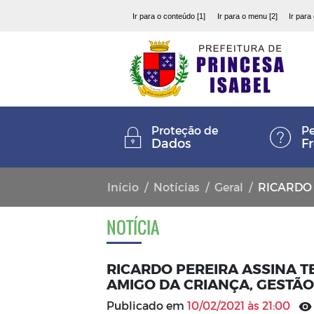
Ir para o conteúdo [1]
Ir para o menu [2]
Ir para
Proteção de
Pe
Dados
F
Início
Notícias
Geral
RICARDO PEREIRA
NOTÍCIA
RICARDO PEREIRA ASSINA 
AMIGO DA CRIANÇA, GESTÃO
Publicado em
10/02/2021 às 21:00