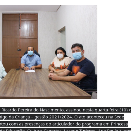
, Ricardo Pereira do Nascimento, assinou nesta quarta-feira (10) 
igo da Criança – gestão 2021\2024. O ato aconteceu na Sede
ntou com as presenças do articulador do programa em Princesa
a de Educação, Cultura, Esportes, Lazer e Turismo, Ana Paula Nune