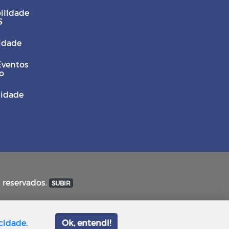
ilidade
S
Cidade
Eventos
o
sidade
s reservados.
SUBIR
acidade
.
Ok, entendi!