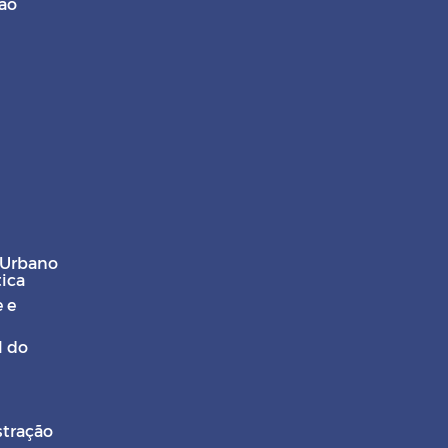
ção
 Urbano
tica
 e
l do
stração