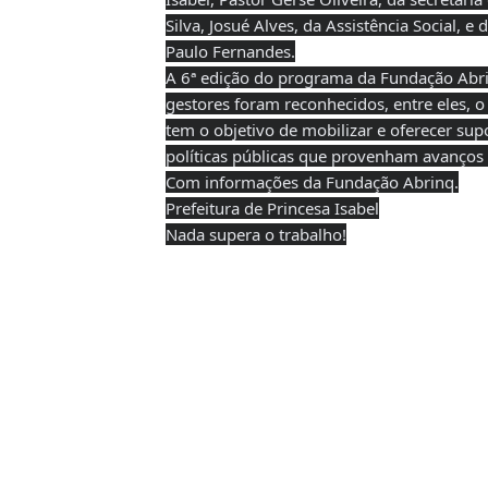
Silva, Josué Alves, da Assistência Social,
Paulo Fernandes.
A 6ª edição do programa da Fundação Abrin
gestores foram reconhecidos, entre eles, o
tem o objetivo de mobilizar e oferecer sup
políticas públicas que provenham avanços n
Com informações da Fundação Abrinq.
Prefeitura de Princesa Isabel
Nada supera o trabalho!