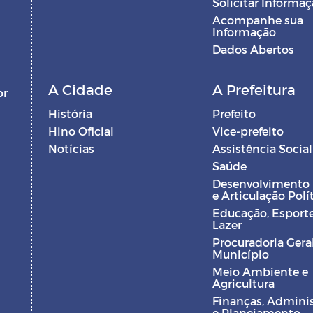
Solicitar Informa
Acompanhe sua
Informação
Dados Abertos
A Cidade
A Prefeitura
br
História
Prefeito
Hino Oficial
Vice-prefeito
Notícias
Assistência Social
Saúde
Desenvolvimento
e Articulação Polí
Educação, Esporte
Lazer
Procuradoria Gera
Município
Meio Ambiente e
Agricultura
Finanças, Admini
e Planejamento