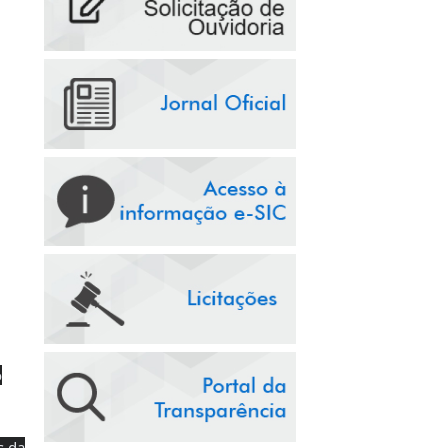
o
s da