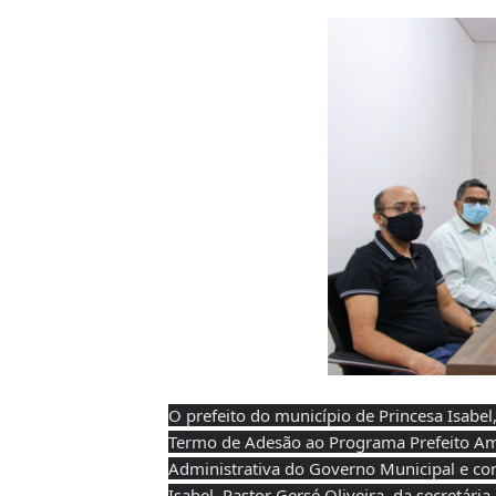
O prefeito do município de Princesa Isabel
Termo de Adesão ao Programa Prefeito Am
Administrativa do Governo Municipal e co
Isabel, Pastor Gersé Oliveira, da secretári