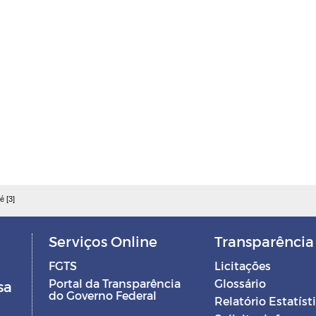
é [3]
Serviços Online
Transparência
FGTS
Licitações
Portal da Transparência
Glossário
sa
do Governo Federal
Relatório Estatíst