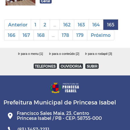
Geral
Anterior
1
2
...
162
163
164
165
166
167
168
...
178
179
Próximo
Ir para o menu [1]
Ir para o conteúdo [2]
Ir para o rodapé [3]
TELEFONES
OUVIDORIA
SUBIR
Prefeitura Municipal de Princesa Isabel
Francisco Sales Maia, 23, Centro
Princesa Isabel / PB - CEP: 58755-000
(83) 3457-2231