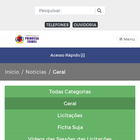
TELEFONES
OUVIDORIA
Menu
Acesso Rápido
Início
Notícias
Geral
Todas Categorias
Geral
Licitações
Ficha Suja
Vídeos das Sessões das Licitações