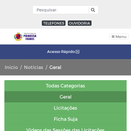
TELEFONES
OUVIDORIA
Menu
Acesso Rápido
Início
Notícias
Geral
Todas Categorias
Geral
Licitações
Ficha Suja
Vídeos das Sessões das Licitações