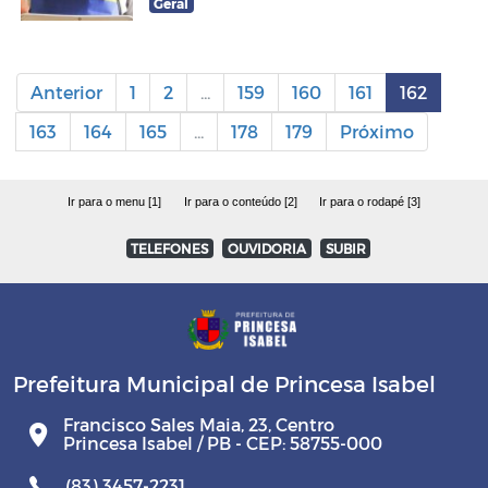
Geral
Anterior
1
2
...
159
160
161
162
163
164
165
...
178
179
Próximo
Ir para o menu [1]
Ir para o conteúdo [2]
Ir para o rodapé [3]
TELEFONES
OUVIDORIA
SUBIR
Prefeitura Municipal de Princesa Isabel
Francisco Sales Maia, 23, Centro
Princesa Isabel / PB - CEP: 58755-000
(83) 3457-2231