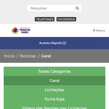
TELEFONES
OUVIDORIA
Menu
Acesso Rápido
Início
Notícias
Geral
Todas Categorias
Geral
Licitações
Ficha Suja
Vídeos das Sessões das Licitações