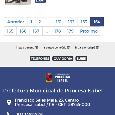
Geral
Anterior
1
2
...
161
162
163
164
165
166
167
...
178
179
Próximo
Ir para o menu [1]
Ir para o conteúdo [2]
Ir para o rodapé [3]
TELEFONES
OUVIDORIA
SUBIR
Prefeitura Municipal de Princesa Isabel
Francisco Sales Maia, 23, Centro
Princesa Isabel / PB - CEP: 58755-000
(83) 3457-2231