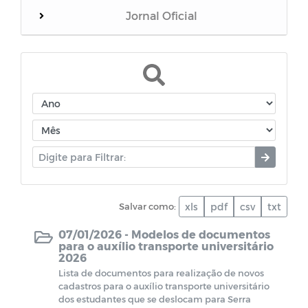
Jornal Oficial
WebMail
Dívida Ativa do Município
Termos de Cooperação
Documentos diversos
Salvar como:
xls
pdf
csv
txt
Dados da Vacinação contra COVID-19
07/01/2026 -
Modelos de documentos
para o auxílio transporte universitário
CPL - Relatórios de visitas
2026
Lista de documentos para realização de novos
EDITAIS - LEI PAULO GUSTAVO
cadastros para o auxílio transporte universitário
dos estudantes que se deslocam para Serra