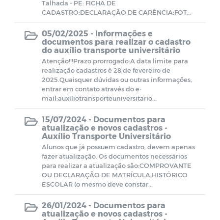
Talhada - PE: FICHA DE
CMDCA
CADASTRO;DECLARAÇÃO DE CARÊNCIA;FOT...
05/02/2025 -
Informações e
Resoluções e Atas
documentos para realizar o cadastro
do auxílio transporte universitário
Atenção!!!Prazo prorrogado:A data limite para
EDITAIS - LEI ALDIR BLANC
realização cadastros é 28 de fevereiro de
2025.Quaisquer dúvidas ou outras informações,
entrar em contato através do e-
Despesas (COVID-19)
mail:auxiliotransporteuniversitario...
15/07/2024 -
Documentos para
Receitas (COVID-19)
atualização e novos cadastros -
Auxílio Transporte Universitário
Alunos que já possuem cadastro, devem apenas
Termos de Adesão
fazer atualização. Os documentos necessários
para realizar a atualização são:COMPROVANTE
OU DECLARAÇÃO DE MATRÍCULA;HISTÓRICO
Termos de permissão de uso
ESCOLAR (o mesmo deve constar...
Formulários de Cadastros
26/01/2024 -
Documentos para
atualização e novos cadastros -