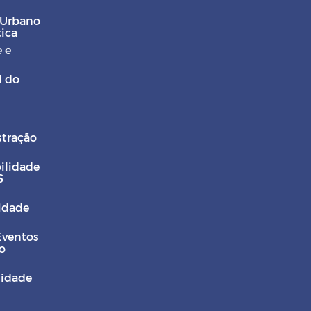
 Urbano
tica
 e
l do
stração
ilidade
S
Cidade
Eventos
o
sidade