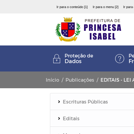
Ir para o conteúdo [1]
Ir para o menu [2]
Ir para
Proteção de
Pe
Dados
F
Início
Publicações
EDITAIS - LE
Escrituras Públicas
Editais