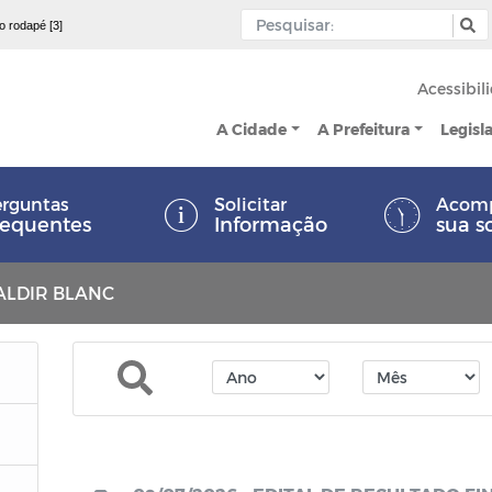
 o rodapé [3]
Acessibil
A Cidade
A Prefeitura
Legisl
rguntas
Solicitar
Acom
requentes
Informação
sua s
I ALDIR BLANC