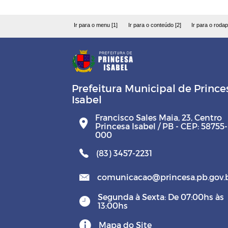
Ir para o menu [1]
Ir para o conteúdo [2]
Ir para o rodap
Prefeitura Municipal de Prince
Isabel
Francisco Sales Maia, 23, Centro
Princesa Isabel / PB - CEP: 58755-
000
(83) 3457-2231
comunicacao@princesa.pb.gov.
Segunda à Sexta: De 07:00hs às
13:00hs
Mapa do Site