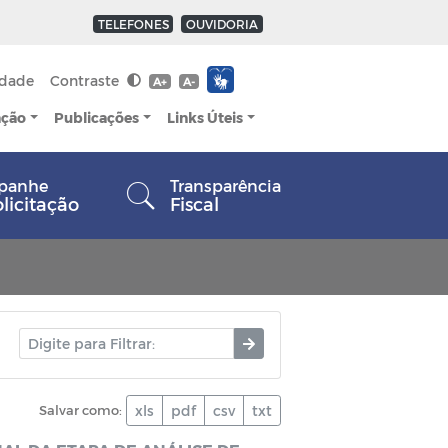
TELEFONES
OUVIDORIA
idade
Contraste
A+
A-
ação
Publicações
Links Úteis
panhe
Transparência
olicitação
Fiscal
Salvar como:
xls
pdf
csv
txt