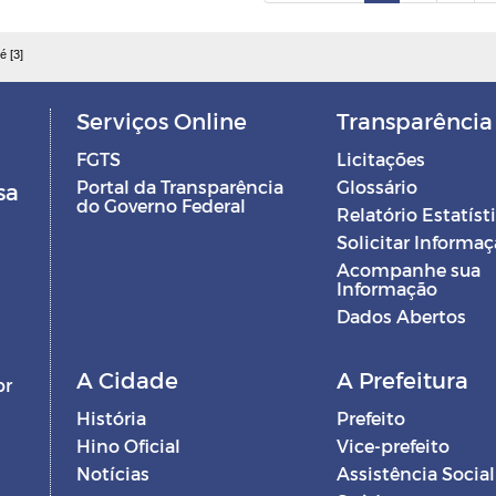
é [3]
Serviços Online
Transparência
FGTS
Licitações
Portal da Transparência
Glossário
sa
do Governo Federal
Relatório Estatíst
Solicitar Informa
Acompanhe sua
Informação
Dados Abertos
A Cidade
A Prefeitura
br
História
Prefeito
Hino Oficial
Vice-prefeito
Notícias
Assistência Social