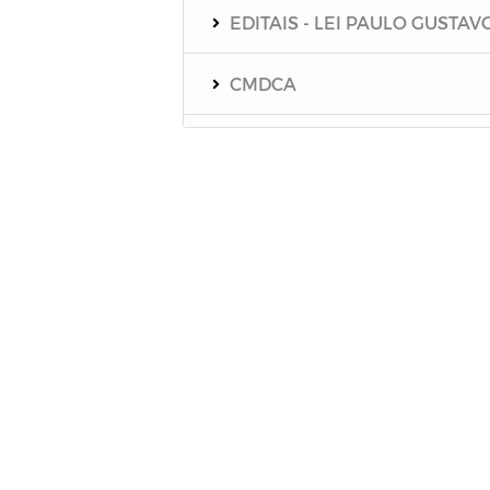
EDITAIS - LEI PAULO GUSTAV
CMDCA
Resoluções e Atas
EDITAIS - LEI ALDIR BLANC
Despesas (COVID-19)
Receitas (COVID-19)
Termos de Adesão
Termos de permissão de uso