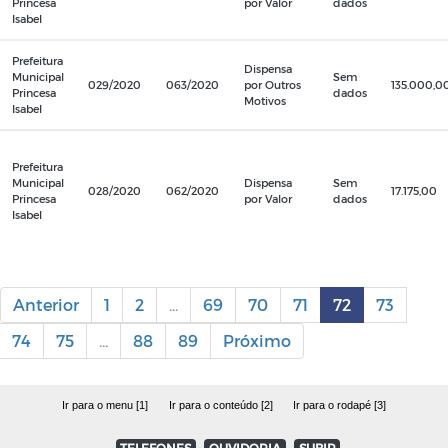
Princesa
por Valor
dados
Isabel
Prefeitura
Dispensa
Municipal
Sem
029/2020
063/2020
por Outros
135.000,0
Princesa
dados
Motivos
Isabel
Prefeitura
Municipal
Dispensa
Sem
028/2020
062/2020
17.175,00
Princesa
por Valor
dados
Isabel
Anterior
1
2
...
69
70
71
72
73
74
75
...
88
89
Próximo
Ir para o menu [1]
Ir para o conteúdo [2]
Ir para o rodapé [3]
TELEFONES
OUVIDORIA
SUBIR