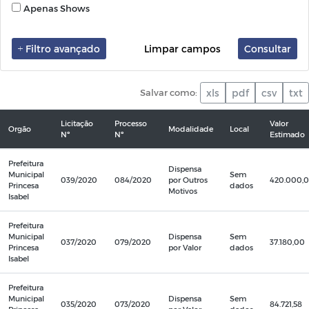
Apenas Shows
Filtro avançado
Limpar campos
Consultar
Salvar como:
xls
pdf
csv
txt
Licitação
Processo
Valor
Orgão
Modalidade
Local
Nº
Nº
Estimado
Prefeitura
Dispensa
Municipal
Sem
039/2020
084/2020
por Outros
420.000,
Princesa
dados
Motivos
Isabel
Prefeitura
Municipal
Dispensa
Sem
037/2020
079/2020
37.180,00
Princesa
por Valor
dados
Isabel
Prefeitura
Municipal
Dispensa
Sem
035/2020
073/2020
84.721,58