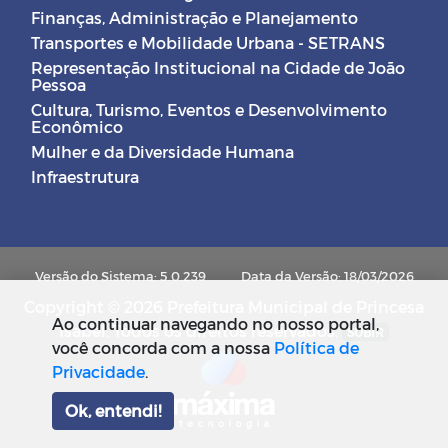
Finanças, Administração e Planejamento
Transportes e Mobilidade Urbana - SETRANS
Representação Institucional na Cidade de João
Pessoa
Cultura, Turismo, Eventos e Desenvolvimento
Econômico
Mulher e da Diversidade Humana
Infraestrutura
Versão do Sistema: 5.0.239
Data da Versão: 18/03/2026
Copyright © 2026 Prefeitura Municipal de Princesa
Ao continuar navegando no nosso portal,
Isabel. Todos os direitos reservados.
SUBIR
você concorda com a nossa
Política de
Privacidade
.
Ok, entendi!