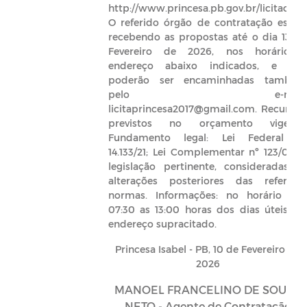
http://www.princesa.pb.gov.br/licitacoes.
O referido órgão de contratação estar
recebendo as propostas até o dia 13 d
Fevereiro de 2026, nos horário 
endereço abaixo indicados, e qu
poderão ser encaminhadas també
pelo e-mail
licitaprincesa2017@gmail.com. Recursos
previstos no orçamento vigente
Fundamento legal: Lei Federal n
14.133/21; Lei Complementar nº 123/06; 
legislação pertinente, consideradas a
alterações posteriores das referida
normas. Informações: no horário da
07:30 as 13:00 horas dos dias úteis, n
endereço supracitado.
Princesa Isabel - PB, 10 de Fevereiro de
2026
MANOEL FRANCELINO DE SOUSA
NETO - Agente de Contratação