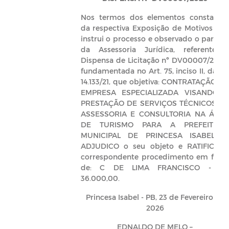
Nos termos dos elementos constante
da respectiva Exposição de Motivos qu
instrui o processo e observado o parece
da Assessoria Jurídica, referente 
Dispensa de Licitação nº DV00007/2026
fundamentada no Art. 75, inciso II, da Le
14.133/21, que objetiva: CONTRATAÇÃO D
EMPRESA ESPECIALIZADA VISANDO 
PRESTAÇÃO DE SERVIÇOS TÉCNICOS D
ASSESSORIA E CONSULTORIA NA ÁRE
DE TURISMO PARA A PREFEITUR
MUNICIPAL DE PRINCESA ISABEL–PB
ADJUDICO o seu objeto e RATIFICO 
correspondente procedimento em favo
de: C DE LIMA FRANCISCO - R
36.000,00.
Princesa Isabel - PB, 23 de Fevereiro de
2026
EDNALDO DE MELO –