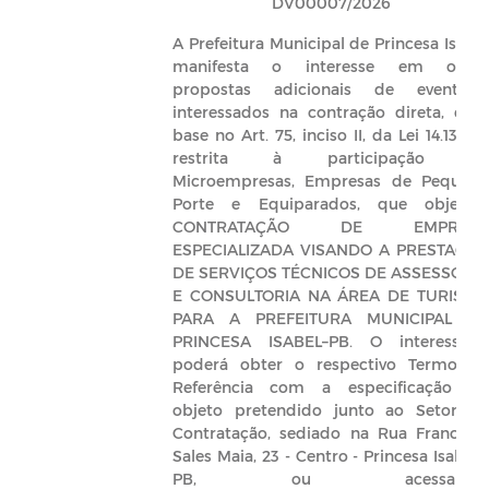
DV00007/2026
A Prefeitura Municipal de Princesa Isabe
manifesta o interesse em obte
propostas adicionais de eventuai
interessados na contração direta, co
base no Art. 75, inciso II, da Lei 14.133/21
restrita à participação d
Microempresas, Empresas de Pequen
Porte e Equiparados, que objetiva
CONTRATAÇÃO DE EMPRES
ESPECIALIZADA VISANDO A PRESTAÇÃ
DE SERVIÇOS TÉCNICOS DE ASSESSORI
E CONSULTORIA NA ÁREA DE TURISM
PARA A PREFEITURA MUNICIPAL D
PRINCESA ISABEL–PB. O interessad
poderá obter o respectivo Termo d
Referência com a especificação d
objeto pretendido junto ao Setor d
Contratação, sediado na Rua Francisc
Sales Maia, 23 - Centro - Princesa Isabel 
PB, ou acessando