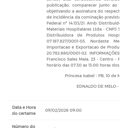
publicação, comparecer junto ao Set
objetivando a assinatura do respectivo 
de incidência da cominação prevista no Ar
Federal nº 14.133/21: Amb Distribuidor
Materiais Hospitalares Ltda - CNPJ 37.885
Distribuidora de Produtos Hospital
07.187.827/0001-03. Nordeste Medica
Importacao e Exportacao de Produtos 
20.782.880/0001-02. INFORMAÇÕES: na
Francisco Sales Maia, 23 - Centro - Princ
horário das 07:30 as 13:00 horas dos dias
Princesa Isabel - PB, 10 de Mar
EDNALDO DE MELO - Pref
Data e Hora
09/02/2026 09:00
do certame
Número do