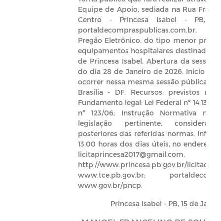
Equipe de Apoio, sediada na Rua Francis
Centro - Princesa Isabel - PB, 
portaldecompraspublicas.com.br, lic
Pregão Eletrônico, do tipo menor preço,
equipamentos hospitalares destinados a
de Princesa Isabel. Abertura da sessão p
do dia 28 de Janeiro de 2026. Início da 
ocorrer nessa mesma sessão pública. Ref
Brasília - DF. Recursos: previstos no 
Fundamento legal: Lei Federal nº 14.133/
nº 123/06; Instrução Normativa nº 
legislação pertinente, considerad
posteriores das referidas normas. Inform
13:00 horas dos dias úteis, no endereço 
licitaprincesa2017@gmail.
http://www.princesa.pb.gov.br/licitacoes;
www.tce.pb.gov.br; portaldecompras
www.gov.br/pncp.
Princesa Isabel - PB, 15 de Jane