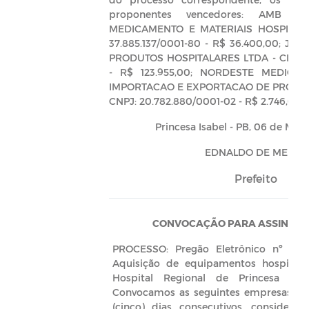
proponentes vencedores: AMB D
MEDICAMENTO E MATERIAIS HOSPITALA
37.885.137/0001-80 - R$ 36.400,00; J. 
PRODUTOS HOSPITALARES LTDA - CNPJ: 0
- R$ 123.955,00; NORDESTE MEDICAL
IMPORTACAO E EXPORTACAO DE PRODUT
CNPJ: 20.782.880/0001-02 - R$ 2.746,00.
Princesa Isabel - PB, 06 de Mar
EDNALDO DE MELO –
Prefeito
CONVOCAÇÃO PARA ASSINAR 
PROCESSO: Pregão Eletrônico nº 000
Aquisição de equipamentos hospitala
Hospital Regional de Princesa Isab
Convocamos as seguintes empresas pa
(cinco) dias consecutivos, considera