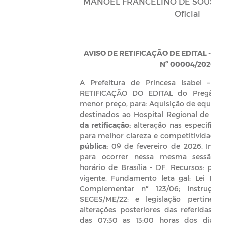
MANOEL FRANCELINO DE SOUSA NE
Oficial
AVISO DE RETIFICAÇÃO DE EDITAL - P
Nº 00004/2026
A Prefeitura de Princesa Isabel – PB
RETIFICAÇÃO DO EDITAL do Pregão El
menor preço, para: Aquisição de equipa
destinados ao Hospital Regional de Prin
da retificação:
alteração nas especificaç
para melhor clareza e competitividade.
pública:
09 de fevereiro de 2026. Início
para ocorrer nessa mesma sessão púb
horário de Brasília - DF. Recursos: pre
vigente. Fundamento leta gal: Lei Federa
Complementar nº 123/06; Instrução
SEGES/ME/22; e legislação pertinente
alterações posteriores das referidas n
das 07:30 as 13:00 horas dos dias ú