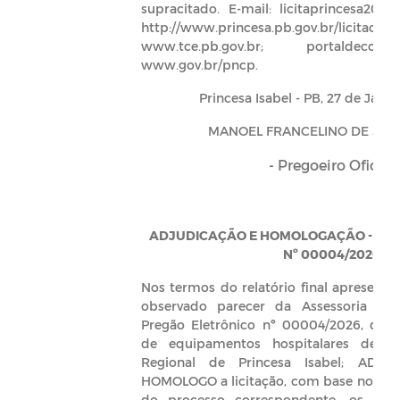
supracitado. E-mail: licitaprincesa2017
http://www.princesa.pb.gov.br/licitacoes;
www.tce.pb.gov.br; portaldecompras
www.gov.br/pncp.
Princesa Isabel - PB, 27 de Jane
MANOEL FRANCELINO DE SOU
- Pregoeiro Oficial
ADJUDICAÇÃO E HOMOLOGAÇÃO - PR
Nº 00004/2026
Nos termos do relatório final apresenta
observado parecer da Assessoria Jurí
Pregão Eletrônico nº 00004/2026, que o
de equipamentos hospitalares desti
Regional de Princesa Isabel; ADJ
HOMOLOGO a licitação, com base nos el
do processo correspondente, os qu