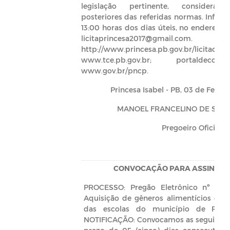
legislação pertinente, considerad
posteriores das referidas normas. Inform
13:00 horas dos dias úteis, no endereço 
licitaprincesa2017@gmail.
http://www.princesa.pb.gov.br/licitacoes;
www.tce.pb.gov.br; portaldecompras
www.gov.br/pncp.
Princesa Isabel - PB, 03 de Fever
MANOEL FRANCELINO DE SOUS
Pregoeiro Oficial
CONVOCAÇÃO PARA ASSINAR 
PROCESSO: Pregão Eletrônico nº 000
Aquisição de gêneros alimentícios de
das escolas do município de Princ
NOTIFICAÇÃO: Convocamos as seguintes