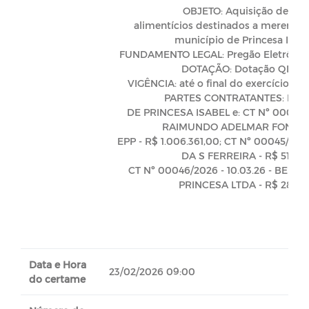
OBJETO: Aquisição de gên
alimentícios destinados a merenda 
município de Princesa Isabel
FUNDAMENTO LEGAL: Pregão Eletrônic
DOTAÇÃO: Dotação QDD 2
VIGÊNCIA: até o final do exercício fin
PARTES CONTRATANTES: PRE
DE PRINCESA ISABEL e: CT Nº 00044/2
RAIMUNDO ADELMAR FONSEC
EPP - R$ 1.006.361,00; CT Nº 00045/2026
DA S FERREIRA - R$ 516.32
CT Nº 00046/2026 - 10.03.26 - BEM
PRINCESA LTDA - R$ 286.14
Data e Hora
23/02/2026 09:00
do certame