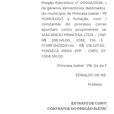
Pregão Eletrônico nº 00006/2026, que o
de gêneros alimentícios destinados a m
do município de Princesa Isabel – PB; A
HOMOLOGO a licitação, com base
constantes do processo correspon
apontam como proponentes vence
ATACAREJO PRINCESA LTDA - CNPJ: 56.
R$ 286.145,00; JOSE DA S FER
17.599.154/0001-44 - R$ 516.327,30;
FONSECA PIRES EPP - CNPJ: 07.526.
1.006.361,00.
Princesa Isabel - PB, 04 de Mar
EDNALDO DE MELO –
Prefeito
EXTRATO DE CONTRAT
CONTRATOS DO PREGÃO ELETRÔNICO 