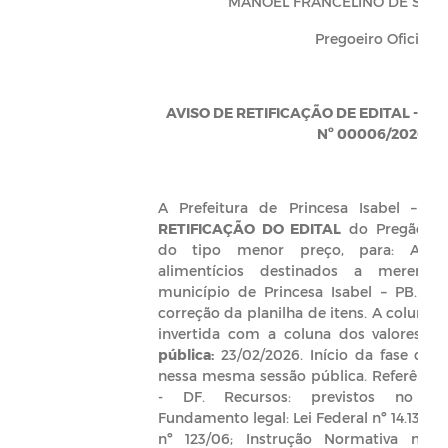
MANOEL FRANCELINO DE SOUS
Pregoeiro Oficial
AVISO DE RETIFICAÇÃO DE EDITAL - P
Nº 00006/2026
A Prefeitura de Princesa Isabel – PB
RETIFICAÇÃO DO EDITAL
do Pregão Ele
do tipo menor preço, para: Aqui
alimentícios destinados a merend
município de Princesa Isabel – PB.
Mot
correção da planilha de itens. A coluna d
invertida com a coluna dos valores.
D
pública:
23/02/2026. Início da fase de l
nessa mesma sessão pública. Referência: 
- DF. Recursos: previstos no or
Fundamento legal: Lei Federal nº 14.133/
nº 123/06; Instrução Normativa nº 