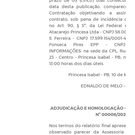
prazo de 05 (cinco) dias consecutivo
data desta publicação, comparecer 
Contratação objetivando a assinatu
contrato, sob pena de incidência da 
no Art. 90, § 5º, da Lei Federal nº 1
Atacarejo Princesa Ltda - CNPJ 56.006.5
S Ferreira - CNPJ 17.599.154/0001-44
Fonseca Pires EPP - CNPJ 07.52
INFORMAÇÕES: na sede da CPL, Rua Fra
23 - Centro - Princesa Isabel - PB, no h
13:00 horas dos dias úteis.
Princesa Isabel - PB, 10 de Mar
EDNALDO DE MELO – Pref
ADJUDICAÇÃO E HOMOLOGAÇÃO - PR
Nº 00006/2026
Nos termos do relatório final apresenta
observado parecer da Assessoria Jurí