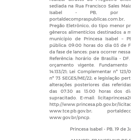
sediada na Rua Francisco Sales Maia, 23 
Isabel - PB, por me
portaldecompraspublicas.com.br, lic
Pregão Eletrônico, do tipo menor preço,
gêneros alimentícios destinados a mere
município de Princesa Isabel – PB. A
pública: 09:00 horas do dia 03 de Fevere
da fase de lances: para ocorrer nessa me
Referência: horário de Brasília - DF. Re
orçamento vigente. Fundamento lega
14.133/21; Lei Complementar nº 123/06; 
nº 73 SEGES/ME/22; e legislação pertinen
alterações posteriores das referidas n
das 07:30 as 13:00 horas dos dias ú
supracitado. E-mail: licitaprincesa2017
http://www.princesa.pb.gov.br/licitacoes;
www.tce.pb.gov.br; portaldecompras
www.gov.br/pncp.
Princesa Isabel - PB, 19 de Jane