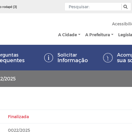
 o rodapé [3]
Acessibil
A Cidade
A Prefeitura
Legisl
rguntas
Solicitar
Acom
requentes
Informação
sua s
22/2025
Finalizada
0022/2025