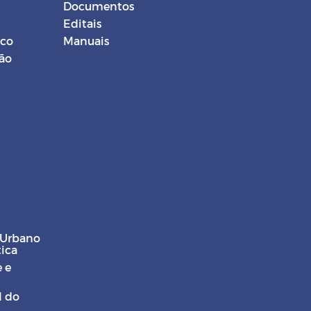
Documentos
Editais
ico
Manuais
ção
 Urbano
tica
 e
l do