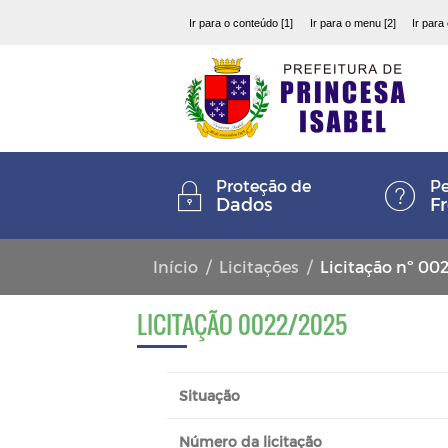
Ir para o conteúdo [1]
Ir para o menu [2]
Ir para
Proteção de
Pe
Dados
F
Início
Licitações
Licitação nº 00
LICITAÇÃO 0022/2025
Situação
Número da licitação