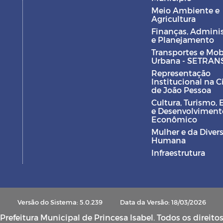
Meio Ambiente e
Agricultura
Finanças, Admini
e Planejamento
Transportes e Mob
Urbana - SETRAN
Representação
Institucional na 
de João Pessoa
Cultura, Turismo, 
e Desenvolviment
Econômico
Mulher e da Diver
Humana
Infraestrutura
Versão do Sistema: 5.0.239
Data da Versão: 18/03/2026
refeitura Municipal de Princesa Isabel. Todos os direito