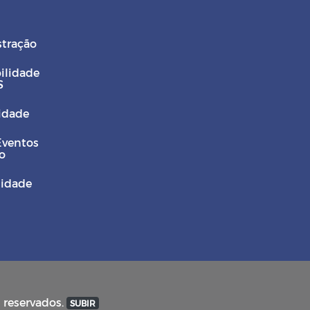
stração
ilidade
S
Cidade
Eventos
o
sidade
s reservados.
SUBIR