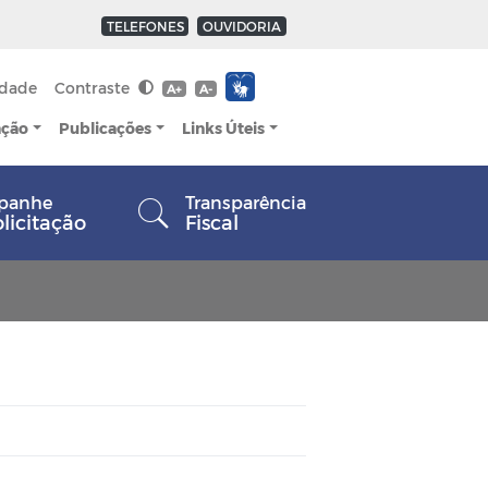
TELEFONES
OUVIDORIA
idade
Contraste
A+
A-
ação
Publicações
Links Úteis
panhe
Transparência
olicitação
Fiscal