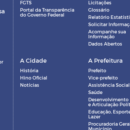
FGTS
Licitações
Portal da Transparência
Glossário
sa
do Governo Federal
Relatório Estatíst
Solicitar Informa
Acompanhe sua
Informação
Dados Abertos
A Cidade
A Prefeitura
br
História
Prefeito
Hino Oficial
Vice-prefeito
Notícias
Assistência Social
Saúde
Desenvolvimento
e Articulação Polí
Educação, Esporte
Lazer
Procuradoria Gera
Município