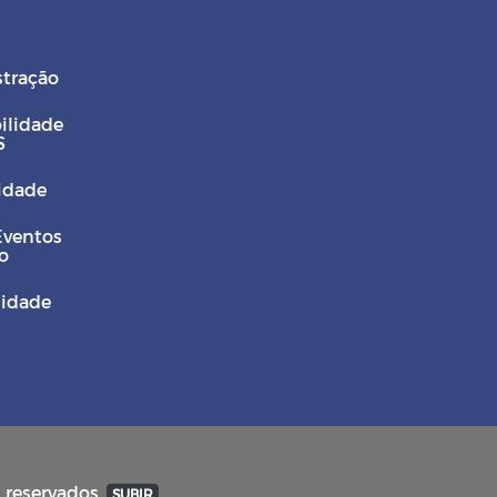
stração
ilidade
S
Cidade
Eventos
o
sidade
s reservados.
SUBIR