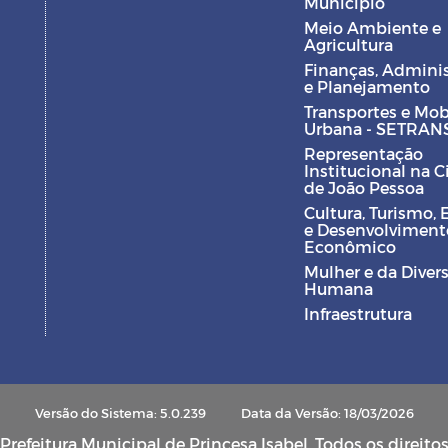
Município
Meio Ambiente e
Agricultura
Finanças, Admini
e Planejamento
Transportes e Mob
Urbana - SETRAN
Representação
Institucional na 
de João Pessoa
Cultura, Turismo, 
e Desenvolviment
Econômico
Mulher e da Diver
Humana
Infraestrutura
Versão do Sistema: 5.0.239
Data da Versão: 18/03/2026
refeitura Municipal de Princesa Isabel. Todos os direito