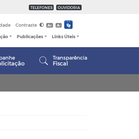
TELEFONES
OUVIDORIA
idade
Contraste
A+
A-
ação
Publicações
Links Úteis
panhe
Transparência
olicitação
Fiscal