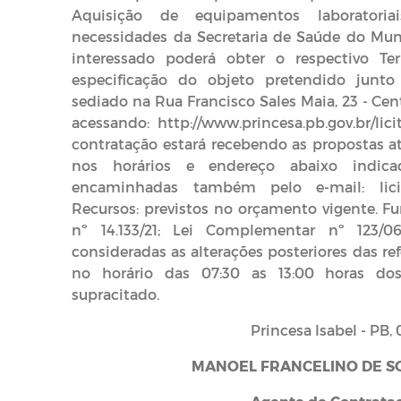
Aquisição de equipamentos laboratori
necessidades da Secretaria de Saúde do Muni
interessado poderá obter o respectivo T
especificação do objeto pretendido junto
sediado na Rua Francisco Sales Maia, 23 - Cent
acessando: http://www.princesa.pb.gov.br/lic
contratação estará recebendo as propostas at
nos horários e endereço abaixo indic
encaminhadas também pelo e-mail: licit
Recursos: previstos no orçamento vigente. Fu
nº 14.133/21; Lei Complementar nº 123/06;
consideradas as alterações posteriores das re
no horário das 07:30 as 13:00 horas dos
supracitado.
Princesa Isabel - PB, 07 de A
MANOEL FRANCELINO DE S