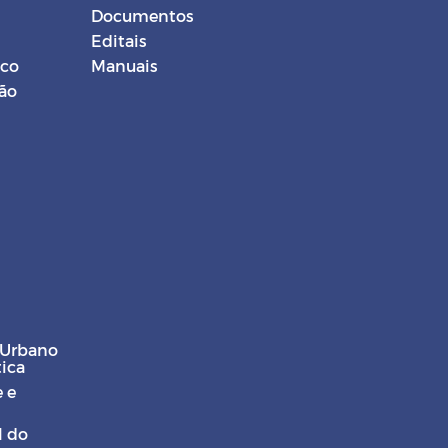
Documentos
Editais
ico
Manuais
ção
 Urbano
tica
 e
l do