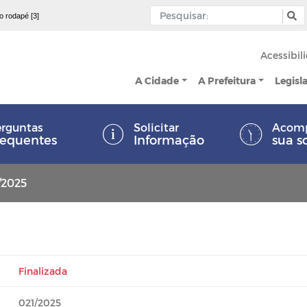
 o rodapé [3]
Acessibil
A Cidade
A Prefeitura
Legisl
rguntas
Solicitar
Acom
requentes
Informação
sua s
/2025
Finalizada
021/2025