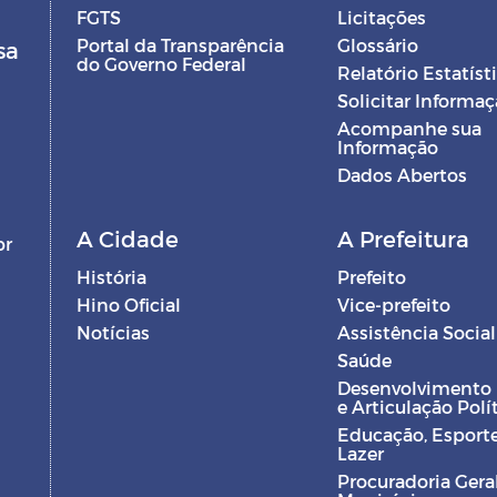
FGTS
Licitações
Portal da Transparência
Glossário
sa
do Governo Federal
Relatório Estatíst
Solicitar Informa
Acompanhe sua
Informação
Dados Abertos
A Cidade
A Prefeitura
br
História
Prefeito
Hino Oficial
Vice-prefeito
Notícias
Assistência Social
Saúde
Desenvolvimento
e Articulação Polí
Educação, Esporte
Lazer
Procuradoria Gera