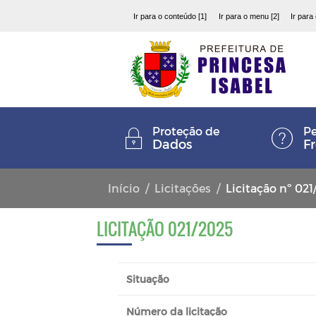
Ir para o conteúdo [1]
Ir para o menu [2]
Ir para
Proteção de
Pe
Dados
F
Início
Licitações
Licitação nº 021
LICITAÇÃO 021/2025
Situação
Número da licitação