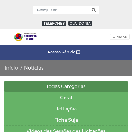
TELEFONES
OUVIDORIA
Menu
Acesso Rápido
Início
Notícias
Todas Categorias
Geral
Licitações
Ficha Suja
Vídeos das Sessões das Licitações