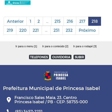
Anterior
1
2
...
215
216
217
218
219
220
221
...
231
232
Próximo
Ir para o menu [1]
Ir para o conteúdo [2]
Ir para o rodapé [3]
TELEFONES
OUVIDORIA
SUBIR
Prefeitura Municipal de Princesa Isabel
Francisco Sales Maia, 23, Centro
Princesa Isabel / PB - CEP: 58755-000
(83) 3457-2231