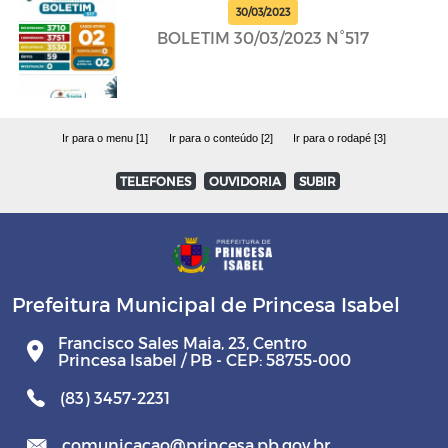
30/03/2023
BOLETIM 30/03/2023 N°517
Ir para o menu [1]
Ir para o conteúdo [2]
Ir para o rodapé [3]
TELEFONES
OUVIDORIA
SUBIR
Prefeitura Municipal de Princesa Isabel
Francisco Sales Maia, 23, Centro
Princesa Isabel / PB - CEP: 58755-000
(83) 3457-2231
comunicacao@princesa.pb.gov.br