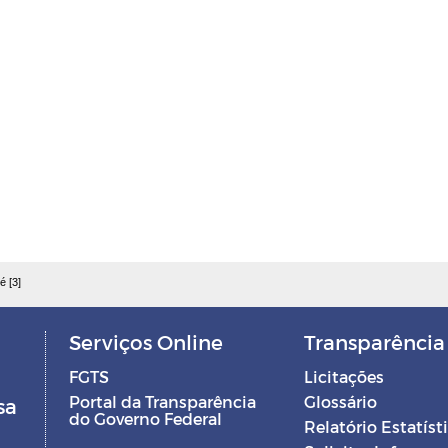
é [3]
Serviços Online
Transparência
FGTS
Licitações
Portal da Transparência
Glossário
sa
do Governo Federal
Relatório Estatíst