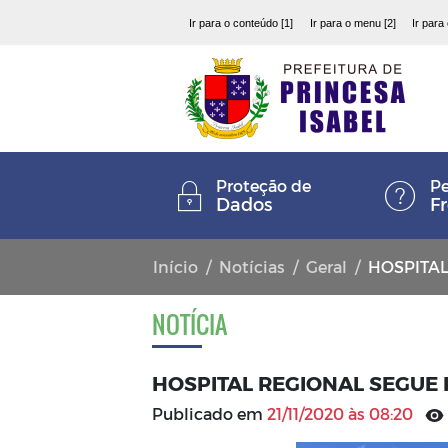
Ir para o conteúdo [1]
Ir para o menu [2]
Ir para
Proteção de
Pe
Dados
F
Início
Notícias
Geral
HOSPITAL 
NOTÍCIA
HOSPITAL REGIONAL SEGUE
Publicado em
21/11/2020 às 08:20