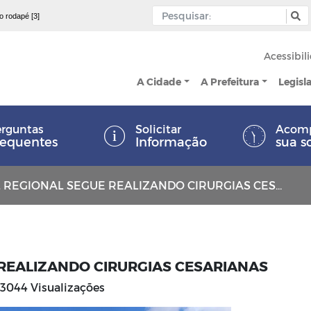
 o rodapé [3]
Acessibil
A Cidade
A Prefeitura
Legisl
rguntas
Solicitar
Acom
requentes
Informação
sua s
REGIONAL SEGUE REALIZANDO CIRURGIAS CESARIANAS
 REALIZANDO CIRURGIAS CESARIANAS
3044 Visualizações