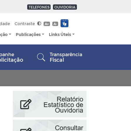
TELEFONES
OUVIDORIA
idade
Contraste
A+
A-
ação
Publicações
Links Úteis
panhe
Transparência
olicitação
Fiscal