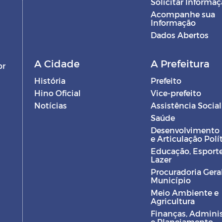
Solicitar Informa
Acompanhe sua
Informação
Dados Abertos
A Cidade
A Prefeitura
br
História
Prefeito
Hino Oficial
Vice-prefeito
Notícias
Assistência Social
Saúde
Desenvolvimento
e Articulação Polí
Educação, Esporte
Lazer
Procuradoria Gera
Município
Meio Ambiente e
Agricultura
Finanças, Admini
e Planejamento