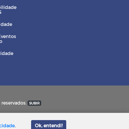
ilidade
S
Cidade
Eventos
o
sidade
s reservados.
SUBIR
acidade
.
Ok, entendi!