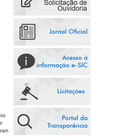
 os
m
oram