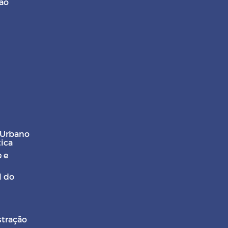
ção
 Urbano
tica
 e
l do
stração