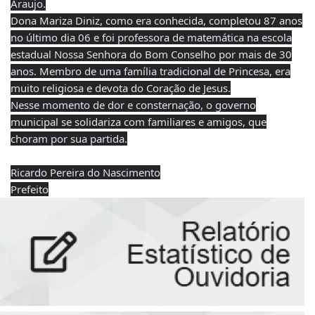
Araujo.
Dona Mariza Diniz, como era conhecida, completou 87 anos
no último dia 06 e foi professora de matemática na escola
estadual Nossa Senhora do Bom Conselho por mais de 30
anos. Membro de uma família tradicional de Princesa, era
muito religiosa e devota do Coração de Jesus.
Nesse momento de dor e consternação, o governo
municipal se solidariza com familiares e amigos, que
choram por sua partida.
Ricardo Pereira do Nascimento
Prefeito