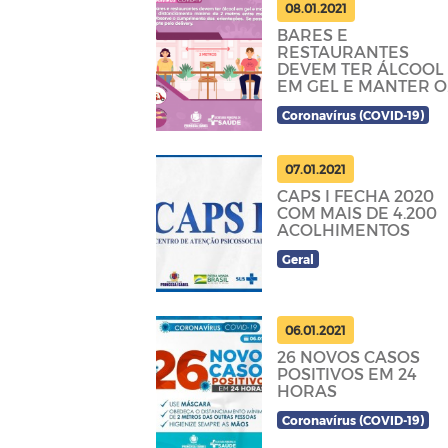
08.01.2021
BARES E
RESTAURANTES
DEVEM TER ÁLCOOL
EM GEL E MANTER O
DISTANCIAMENTO
Coronavírus (COVID-19)
MÍNIMO ENTRE 2
METROS.
07.01.2021
CAPS I FECHA 2020
COM MAIS DE 4.200
ACOLHIMENTOS
Geral
06.01.2021
26 NOVOS CASOS
POSITIVOS EM 24
HORAS
Coronavírus (COVID-19)