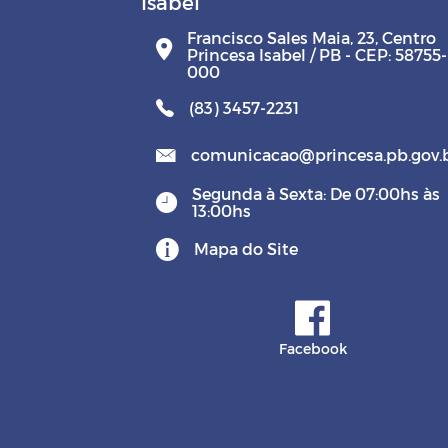
Isabel
Francisco Sales Maia, 23, Centro
Princesa Isabel / PB - CEP: 58755-
000
(83) 3457-2231
comunicacao@princesa.pb.gov.
Segunda à Sexta: De 07:00hs às
13:00hs
Mapa do Site
Facebook