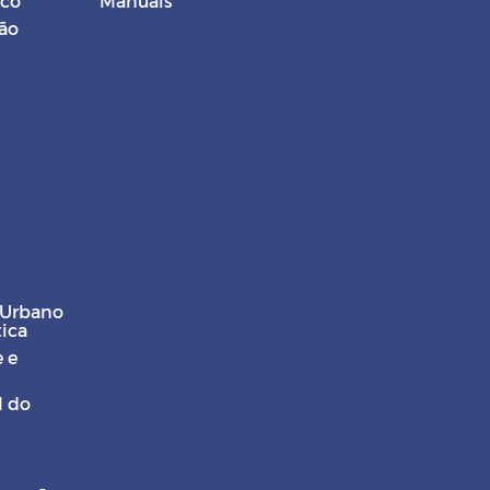
ico
Manuais
ção
 Urbano
tica
 e
l do