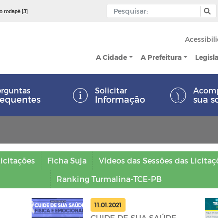
 o rodapé [3]
Acessibil
A Cidade
A Prefeitura
Legisl
rguntas
Solicitar
Acom
requentes
Informação
sua s
icitações
Ficha Suja
Vídeos das Sessões das Licitaç
Ranking Turmalina-TCE-PB
11.01.2021
CUIDE DE SUA SAÚDE