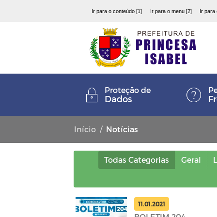
Ir para o conteúdo [1]
Ir para o menu [2]
Ir para
Proteção de
Pe
Dados
F
Início
Notícias
Todas Categorias
Geral
L
11.01.2021
BOLETIM 204 -