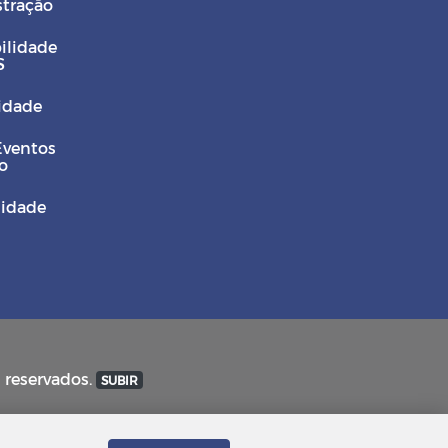
stração
ilidade
S
Cidade
Eventos
o
sidade
s reservados.
SUBIR