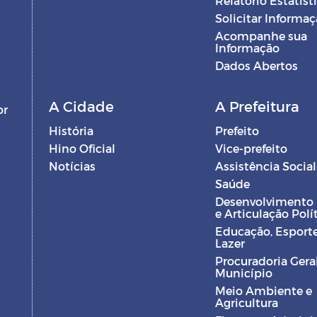
Relatório Estatíst
Solicitar Informa
Acompanhe sua
Informação
Dados Abertos
A Cidade
A Prefeitura
br
História
Prefeito
Hino Oficial
Vice-prefeito
Notícias
Assistência Social
Saúde
Desenvolvimento
e Articulação Polí
Educação, Esporte
Lazer
Procuradoria Gera
Município
Meio Ambiente e
Agricultura