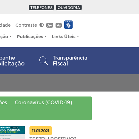
TELEFONES
OUVIDORIA
idade
Contraste
A+
A-
ação
Publicações
Links Úteis
panhe
Transparência
olicitação
Fiscal
ões
Coronavírus (COVID-19)
11.01.2021
TESTOU POSITIVO?