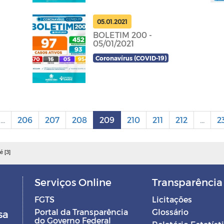
05.01.2021
BOLETIM 200 -
05/01/2021
Coronavírus (COVID-19)
...
206
207
208
209
210
211
212
...
2
é [3]
Serviços Online
Transparência
FGTS
Licitações
Portal da Transparência
Glossário
sa
do Governo Federal