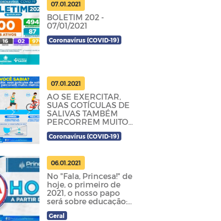
07.01.2021
BOLETIM 202 -
07/01/2021
Coronavírus (COVID-19)
07.01.2021
AO SE EXERCITAR,
SUAS GOTÍCULAS DE
SALIVAS TAMBÉM
PERCORREM MUITOS
METROS
Coronavírus (COVID-19)
06.01.2021
No "Fala, Princesa!" de
hoje, o primeiro de
2021, o nosso papo
será sobre educação:
os avanços, os desafios
Geral
em 2020...