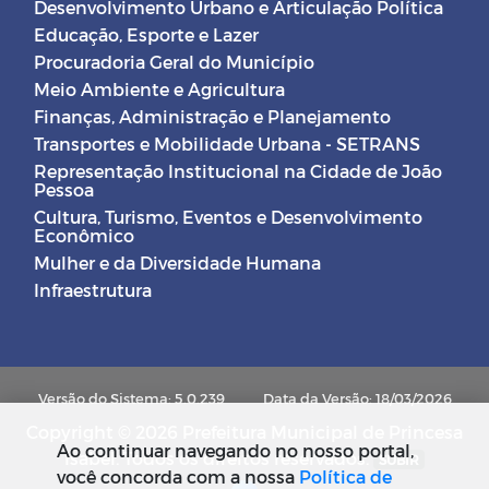
Desenvolvimento Urbano e Articulação Política
Educação, Esporte e Lazer
Procuradoria Geral do Município
Meio Ambiente e Agricultura
Finanças, Administração e Planejamento
Transportes e Mobilidade Urbana - SETRANS
Representação Institucional na Cidade de João
Pessoa
Cultura, Turismo, Eventos e Desenvolvimento
Econômico
Mulher e da Diversidade Humana
Infraestrutura
Versão do Sistema: 5.0.239
Data da Versão: 18/03/2026
Copyright © 2026 Prefeitura Municipal de Princesa
Ao continuar navegando no nosso portal,
Isabel. Todos os direitos reservados.
SUBIR
você concorda com a nossa
Política de