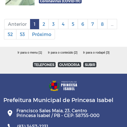
Coronavírus (COVID-19)
Anterior
1
2
3
4
5
6
7
8
...
52
53
Próximo
Ir para o menu [1]
Ir para o conteúdo [2]
Ir para o rodapé [3]
TELEFONES
OUVIDORIA
SUBIR
Prefeitura Municipal de Princesa Isabel
Francisco Sales Maia, 23, Centro
Princesa Isabel / PB - CEP: 58755-000
(83) 3457-2231