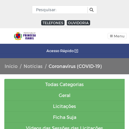
TELEFONES
OUVIDORIA
Menu
Acesso Rápido
Início
Notícias
Coronavírus (COVID-19)
Todas Categorias
Geral
Licitações
Ficha Suja
Vídeos das Sessões das Licitações