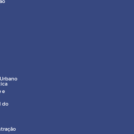
ção
 Urbano
tica
 e
l do
stração