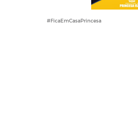
#FicaEmCasaPrincesa