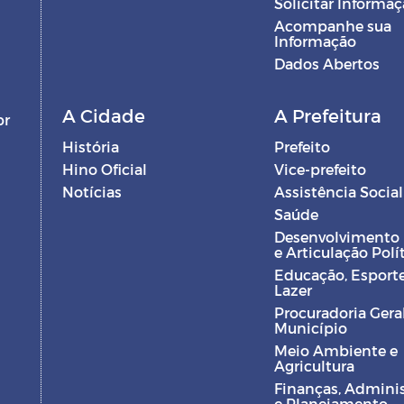
Solicitar Informa
Acompanhe sua
Informação
Dados Abertos
A Cidade
A Prefeitura
br
História
Prefeito
Hino Oficial
Vice-prefeito
Notícias
Assistência Social
Saúde
Desenvolvimento
e Articulação Polí
Educação, Esporte
Lazer
Procuradoria Gera
Município
Meio Ambiente e
Agricultura
Finanças, Admini
e Planejamento