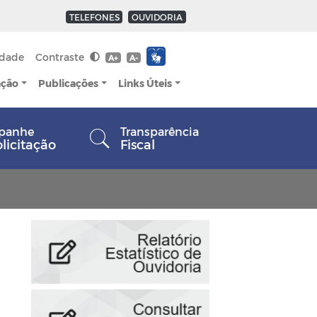
TELEFONES
OUVIDORIA
idade
Contraste
A+
A-
ação
Publicações
Links Úteis
panhe
Transparência
olicitação
Fiscal