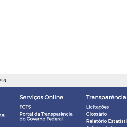
é [3]
Serviços Online
Transparência
FGTS
Licitações
Portal da Transparência
Glossário
sa
do Governo Federal
Relatório Estatíst