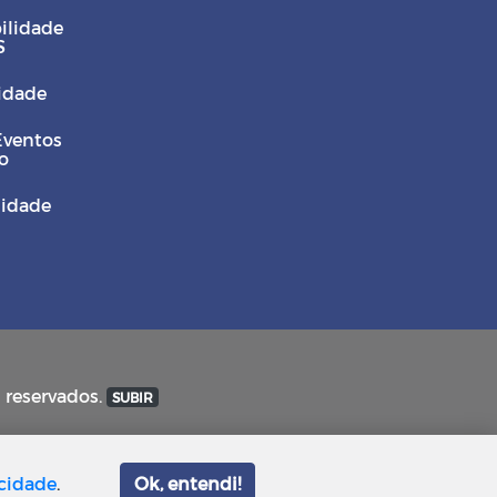
ilidade
S
Cidade
Eventos
o
sidade
s reservados.
SUBIR
acidade
.
Ok, entendi!