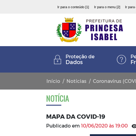
Ir para o conteúdo [1]
Ir para o menu [2]
Ir para
Proteção de
Pe
Dados
F
Início
Notícias
Coronavírus (COV
NOTÍCIA
MAPA DA COVID-19
Publicado em
10/06/2020 às 19:00