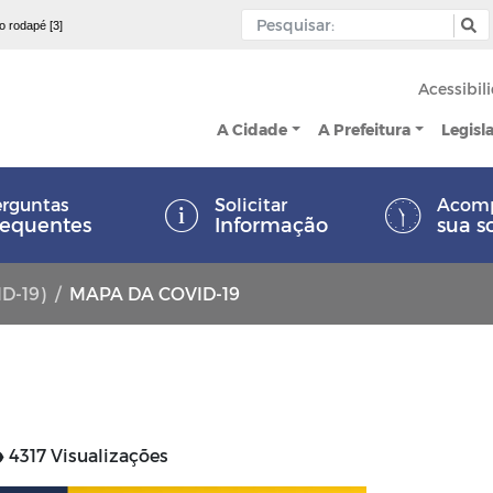
 o rodapé [3]
Acessibil
A Cidade
A Prefeitura
Legisl
rguntas
Solicitar
Acom
requentes
Informação
sua s
ID-19)
MAPA DA COVID-19
4317 Visualizações