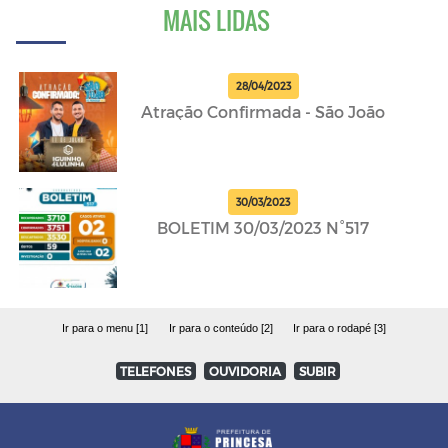
MAIS LIDAS
28/04/2023
Atração Confirmada - São João
30/03/2023
BOLETIM 30/03/2023 N°517
Ir para o menu [1]
Ir para o conteúdo [2]
Ir para o rodapé [3]
TELEFONES
OUVIDORIA
SUBIR