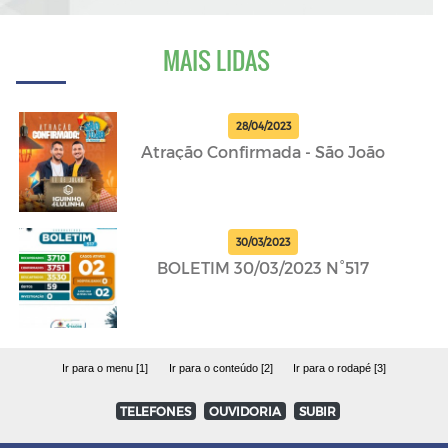
MAIS LIDAS
28/04/2023
Atração Confirmada - São João
30/03/2023
BOLETIM 30/03/2023 N°517
Ir para o menu [1]
Ir para o conteúdo [2]
Ir para o rodapé [3]
TELEFONES
OUVIDORIA
SUBIR