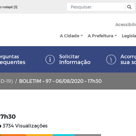
 o rodapé [3]
Acessibil
A Cidade
A Prefeitura
Legisl
rguntas
Solicitar
Acom
requentes
Informação
sua s
ID-19)
BOLETIM – 97 – 06/08/2020 – 17h30
17h30
3734 Visualizações