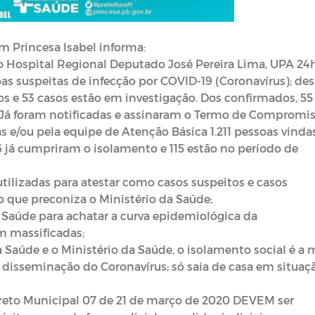
m Princesa Isabel informa:
 Hospital Regional Deputado José Pereira Lima, UPA 24
s suspeitas de infecção por COVID-19 (Coronavírus); des
s e 53 casos estão em investigação. Dos confirmados, 55
. Já foram notificadas e assinaram o Termo de Compromi
s e/ou pela equipe de Atenção Básica 1.211 pessoas vinda
96 já cumpriram o isolamento e 115 estão no período de
tilizadas para atestar como casos suspeitos e casos
 que preconiza o Ministério da Saúde;
 Saúde para achatar a curva epidemiológica da
 massificadas;
Saúde e o Ministério da Saúde, o isolamento social é a 
isseminação do Coronavírus; só saia de casa em situaç
reto Municipal 07 de 21 de março de 2020 DEVEM ser