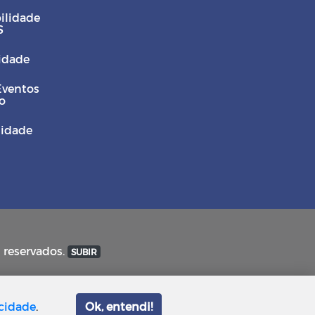
ilidade
S
Cidade
Eventos
o
sidade
s reservados.
SUBIR
acidade
.
Ok, entendi!