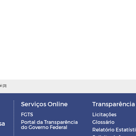
é [3]
Serviços Online
Transparência
FGTS
Licitações
Portal da Transparência
Glossário
sa
do Governo Federal
Relatório Estatíst