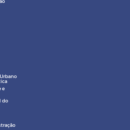
ção
 Urbano
tica
 e
l do
stração