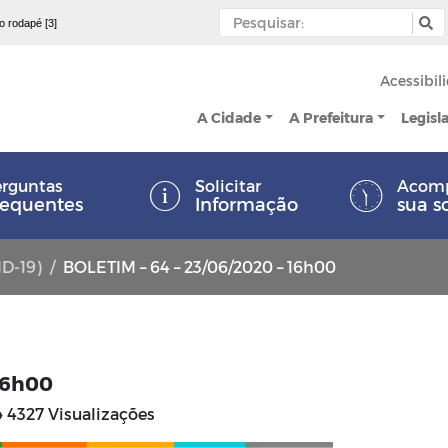
 o rodapé [3]
Acessibil
A Cidade
A Prefeitura
Legisl
rguntas
Solicitar
Acom
requentes
Informação
sua s
ID-19)
BOLETIM – 64 – 23/06/2020 – 16h00
 16h00
4327 Visualizações