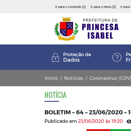
Ir para o conteúdo [1]
Ir para o menu [2]
Ir para
Proteção de
Pe
Dados
F
Início
Notícias
Coronavírus (COV
NOTÍCIA
BOLETIM – 64 – 23/06/2020 –
Publicado em
23/06/2020 às 19:20