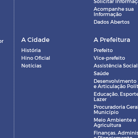
Solicitar Informa
Acompanhe sua
Informação
Dados Abertos
A Cidade
A Prefeitura
br
História
Prefeito
Hino Oficial
Vice-prefeito
Notícias
Assistência Social
Saúde
Desenvolvimento
e Articulação Polí
Educação, Esporte
Lazer
Procuradoria Gera
Município
Meio Ambiente e
Agricultura
Finanças, Admini
e Planejamento