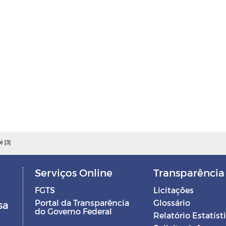
é [3]
Serviços Online
Transparência
FGTS
Licitações
Portal da Transparência
Glossário
sa
do Governo Federal
Relatório Estatíst