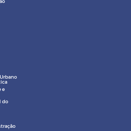
ção
 Urbano
tica
 e
l do
stração