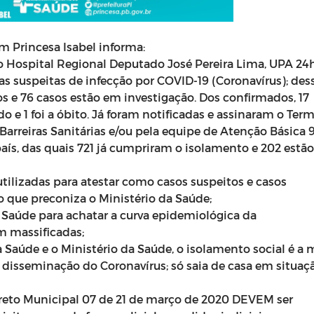
m Princesa Isabel informa:
 Hospital Regional Deputado José Pereira Lima, UPA 24
s suspeitas de infecção por COVID-19 (Coronavírus); dess
s e 76 casos estão em investigação. Dos confirmados, 17
o e 1 foi a óbito. Já foram notificadas e assinaram o Ter
rreiras Sanitárias e/ou pela equipe de Atenção Básica 
país, das quais 721 já cumpriram o isolamento e 202 estã
tilizadas para atestar como casos suspeitos e casos
 que preconiza o Ministério da Saúde;
 Saúde para achatar a curva epidemiológica da
 massificadas;
Saúde e o Ministério da Saúde, o isolamento social é a 
isseminação do Coronavírus; só saia de casa em situaç
reto Municipal 07 de 21 de março de 2020 DEVEM ser