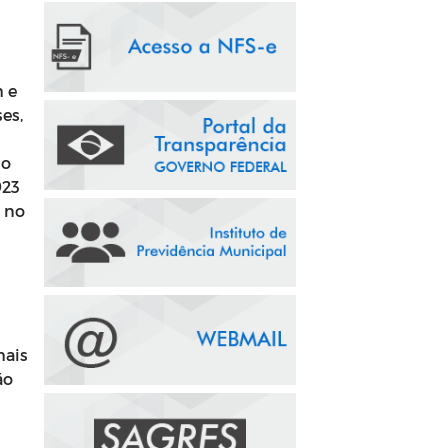
h e
es,
mo
923
o no
mais
ão