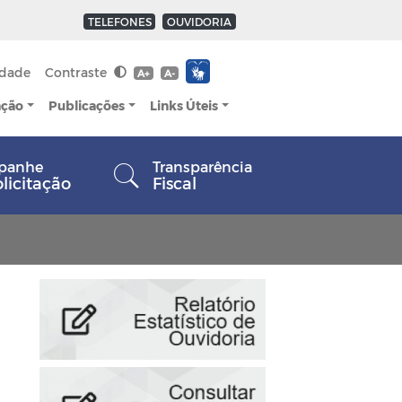
TELEFONES
OUVIDORIA
idade
Contraste
A+
A-
ação
Publicações
Links Úteis
panhe
Transparência
olicitação
Fiscal