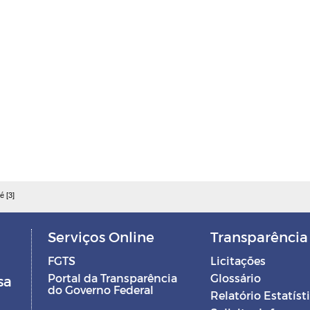
é [3]
Serviços Online
Transparência
FGTS
Licitações
Portal da Transparência
Glossário
sa
do Governo Federal
Relatório Estatíst