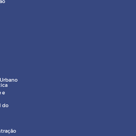
ção
 Urbano
tica
 e
l do
stração