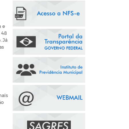
h e
 48
. Já
as
mais
ão