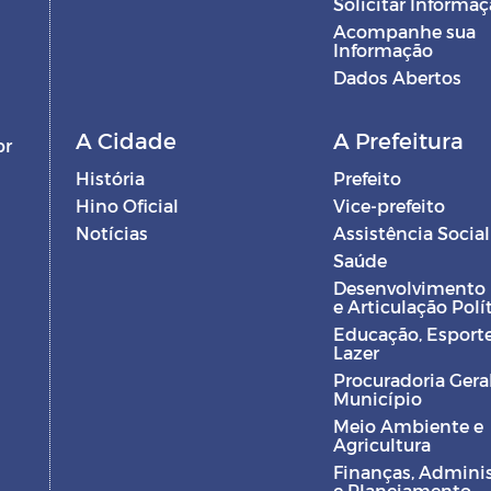
Solicitar Informa
Acompanhe sua
Informação
Dados Abertos
A Cidade
A Prefeitura
br
História
Prefeito
Hino Oficial
Vice-prefeito
Notícias
Assistência Social
Saúde
Desenvolvimento
e Articulação Polí
Educação, Esporte
Lazer
Procuradoria Gera
Município
Meio Ambiente e
Agricultura
Finanças, Admini
e Planejamento