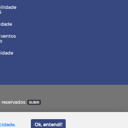
ilidade
S
Cidade
Eventos
o
sidade
s reservados.
SUBIR
acidade
.
Ok, entendi!