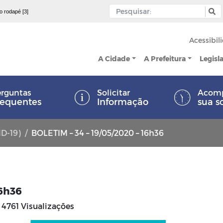
 o rodapé [3]
Acessibil
A Cidade
A Prefeitura
Legisl
rguntas
Solicitar
Acom
requentes
Informação
sua s
ID-19)
BOLETIM – 34 – 19/05/2020 – 16h36
16h36
4761 Visualizações