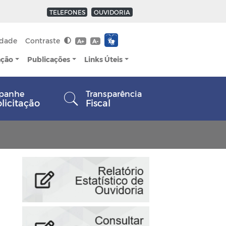
TELEFONES
OUVIDORIA
idade
Contraste
A+
A-
ação
Publicações
Links Úteis
panhe
Transparência
olicitação
Fiscal