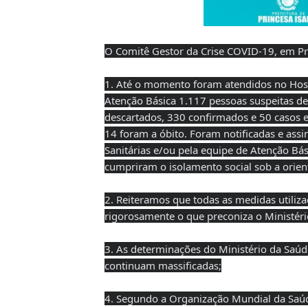
O Comitê Gestor da Crise COVID-19, em Pri
1. Até o momento foram atendidos no Hosp
Atenção Básica 1.117 pessoas suspeitas de
descartados, 330 confirmados e 50 casos 
14 foram a óbito. Foram notificadas e as
Sanitárias e/ou pela equipe de Atenção Bás
cumpriram o isolamento social sob a orient
2. Reiteramos que todas as medidas utiliz
rigorosamente o que preconiza o Ministéri
3. As determinações do Ministério da Saú
continuam massificadas;
4. Segundo a Organização Mundial da Saúde