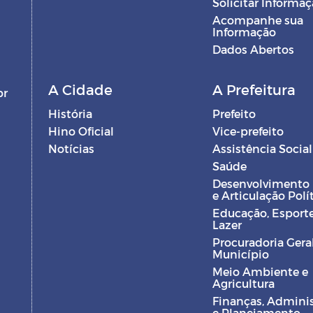
Solicitar Informa
Acompanhe sua
Informação
Dados Abertos
A Cidade
A Prefeitura
br
História
Prefeito
Hino Oficial
Vice-prefeito
Notícias
Assistência Social
Saúde
Desenvolvimento
e Articulação Polí
Educação, Esporte
Lazer
Procuradoria Gera
Município
Meio Ambiente e
Agricultura
Finanças, Admini
e Planejamento