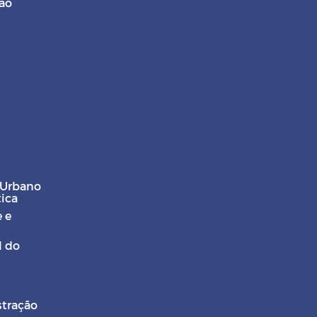
ção
 Urbano
tica
 e
l do
stração