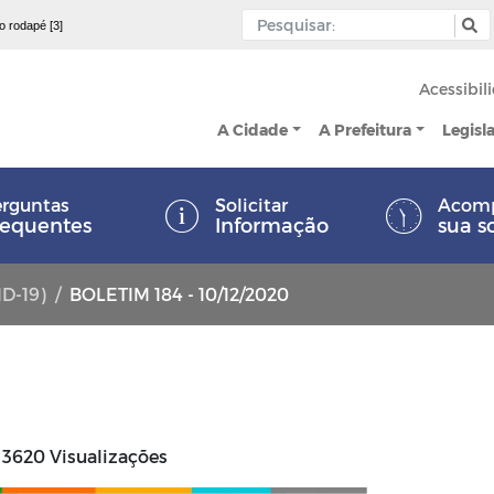
 o rodapé [3]
Acessibil
A Cidade
A Prefeitura
Legisl
rguntas
Solicitar
Acom
requentes
Informação
sua s
ID-19)
BOLETIM 184 - 10/12/2020
3620 Visualizações