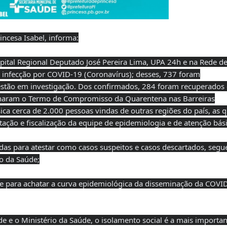
ncesa Isabel, informa:
ital Regional Deputado José Pereira Lima, UPA 24h e na Rede d
 infecção por COVID-19 (Coronavírus); desses, 737 foram
estão em investigação. Dos confirmados, 284 foram recuperados 
sinaram o Termo de Compromisso da Quarentena nas Barreiras
ica cerca de 2.000 pessoas vindas de outras regiões do país, as q
ação e fiscalização da equipe de epidemiologia e de atenção bási
adas para atestar como casos suspeitos e casos descartados, seg
o da Saúde;
de para achatar a curva epidemiológica da disseminação da COVI
 e o Ministério da Saúde, o isolamento social é a mais importan