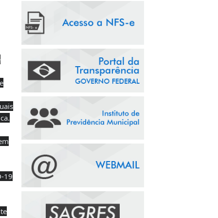
e
e
uais
ca.
uem
D-19
te