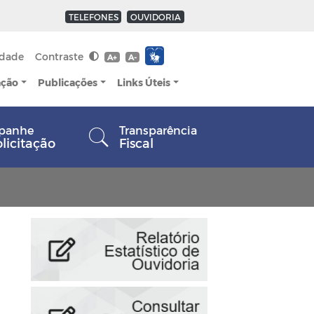
TELEFONES
OUVIDORIA
idade
Contraste
A+
A-
ação
Publicações
Links Úteis
panhe
Transparência
olicitação
Fiscal