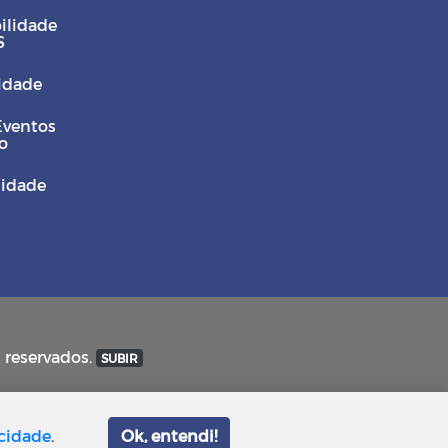
ilidade
S
Cidade
Eventos
o
sidade
s reservados.
SUBIR
acidade
.
Ok, entendi!