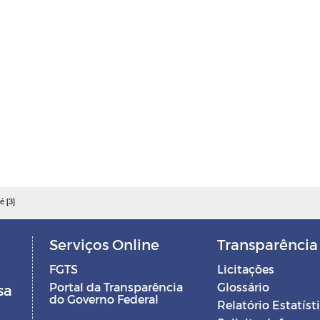
é [3]
Serviços Online
Transparência
FGTS
Licitações
Portal da Transparência
Glossário
sa
do Governo Federal
Relatório Estatíst