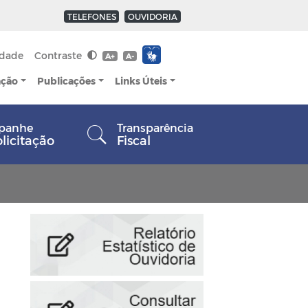
TELEFONES
OUVIDORIA
idade
Contraste
A+
A-
ação
Publicações
Links Úteis
panhe
Transparência
olicitação
Fiscal