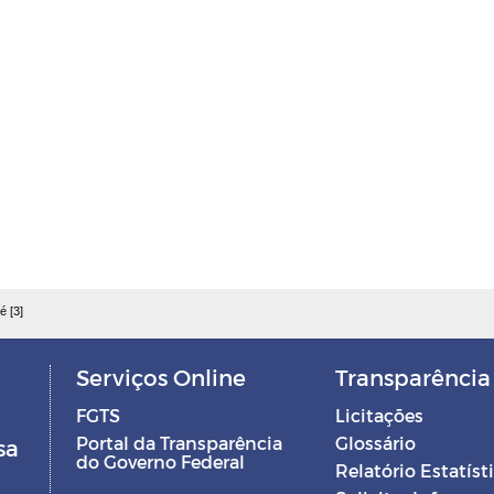
é [3]
Serviços Online
Transparência
FGTS
Licitações
Portal da Transparência
Glossário
sa
do Governo Federal
Relatório Estatíst