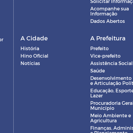
Solicitar Informa
Acompanhe sua
Informação
Dados Abertos
A Cidade
A Prefeitura
br
História
Prefeito
Hino Oficial
Vice-prefeito
Notícias
Assistência Social
Saúde
Desenvolvimento
e Articulação Polí
Educação, Esporte
Lazer
Procuradoria Gera
Município
Meio Ambiente e
Agricultura
Finanças, Admini
e Planejamento