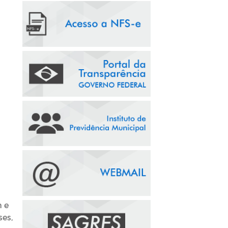
h e
ses,