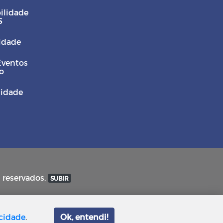
ilidade
S
Cidade
Eventos
o
sidade
s reservados.
SUBIR
acidade
.
Ok, entendi!