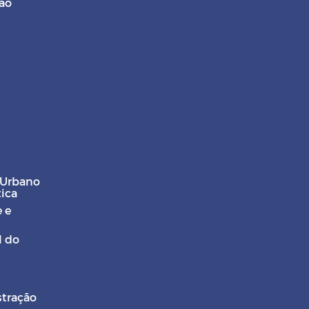
ção
 Urbano
tica
 e
l do
stração