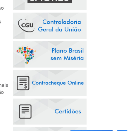
mo
8
mais
ão