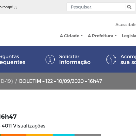
 o rodapé [3]
Acessibil
A Cidade
A Prefeitura
Legisl
rguntas
Solicitar
Acom
requentes
Informação
sua s
ID-19)
BOLETIM – 122 – 10/09/2020 – 16h47
 16h47
4011 Visualizações