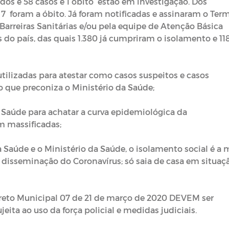
os e 58 casos e 1 óbito estão em investigação. Dos
7 foram a óbito. Já foram notificadas e assinaram o Ter
rreiras Sanitárias e/ou pela equipe de Atenção Básica
s do país, das quais 1.380 já cumpriram o isolamento e 11
tilizadas para atestar como casos suspeitos e casos
 que preconiza o Ministério da Saúde;
 Saúde para achatar a curva epidemiológica da
 massificadas;
Saúde e o Ministério da Saúde, o isolamento social é a 
isseminação do Coronavírus; só saia de casa em situaç
reto Municipal 07 de 21 de março de 2020 DEVEM ser
eita ao uso da força policial e medidas judiciais.