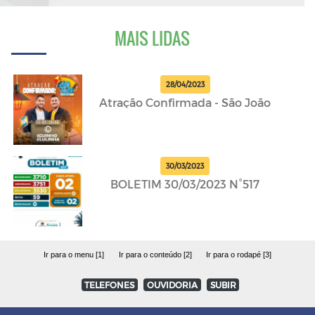
MAIS LIDAS
28/04/2023
Atração Confirmada - São João
30/03/2023
BOLETIM 30/03/2023 N°517
Ir para o menu [1]
Ir para o conteúdo [2]
Ir para o rodapé [3]
TELEFONES
OUVIDORIA
SUBIR