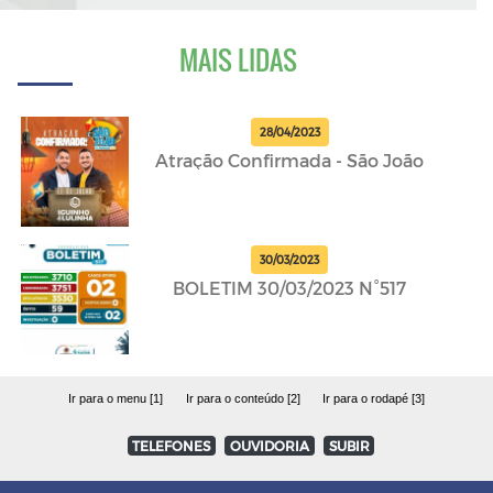
MAIS LIDAS
28/04/2023
Atração Confirmada - São João
30/03/2023
BOLETIM 30/03/2023 N°517
Ir para o menu [1]
Ir para o conteúdo [2]
Ir para o rodapé [3]
TELEFONES
OUVIDORIA
SUBIR