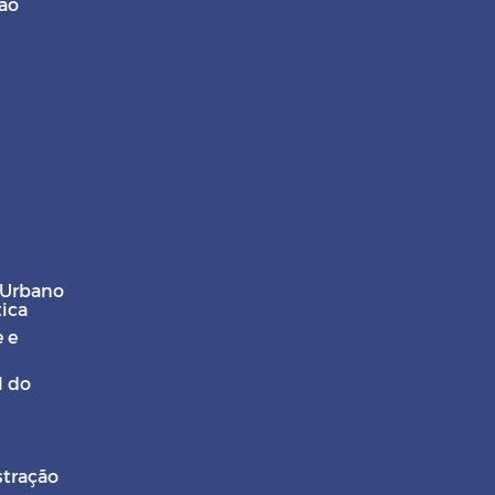
ção
 Urbano
tica
 e
l do
stração