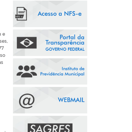
h e
ses,
77
sso
as