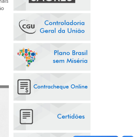
mais
ão