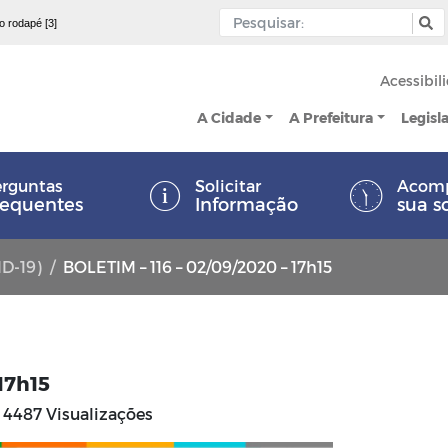
 o rodapé [3]
Acessibil
A Cidade
A Prefeitura
Legisl
rguntas
Solicitar
Acom
requentes
Informação
sua s
ID-19)
BOLETIM – 116 – 02/09/2020 – 17h15
17h15
4487 Visualizações