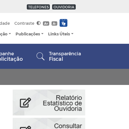
TELEFONES
OUVIDORIA
idade
Contraste
A+
A-
ação
Publicações
Links Úteis
panhe
Transparência
olicitação
Fiscal