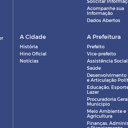
Solicitar Informa
Acompanhe sua
Informação
Dados Abertos
A Cidade
A Prefeitura
br
História
Prefeito
Hino Oficial
Vice-prefeito
Notícias
Assistência Social
Saúde
Desenvolvimento
e Articulação Polí
Educação, Esporte
Lazer
Procuradoria Gera
Município
Meio Ambiente e
Agricultura
Finanças, Admini
e Planejamento