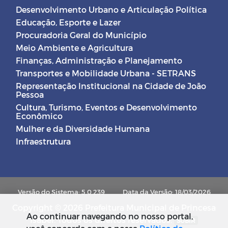
Desenvolvimento Urbano e Articulação Política
Educação, Esporte e Lazer
Procuradoria Geral do Município
Meio Ambiente e Agricultura
Finanças, Administração e Planejamento
Transportes e Mobilidade Urbana - SETRANS
Representação Institucional na Cidade de João
Pessoa
Cultura, Turismo, Eventos e Desenvolvimento
Econômico
Mulher e da Diversidade Humana
Infraestrutura
Versão do Sistema: 5.0.239
Data da Versão: 18/03/2026
Copyright © 2026 Prefeitura Municipal de Princesa
Ao continuar navegando no nosso portal,
Isabel. Todos os direitos reservados.
SUBIR