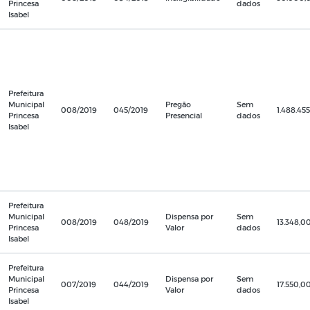
Princesa
dados
Isabel
Prefeitura
Municipal
Pregão
Sem
008/2019
045/2019
1.488.45
Princesa
Presencial
dados
Isabel
Prefeitura
Municipal
Dispensa por
Sem
008/2019
048/2019
13.348,0
Princesa
Valor
dados
Isabel
Prefeitura
Municipal
Dispensa por
Sem
007/2019
044/2019
17.550,0
Princesa
Valor
dados
Isabel