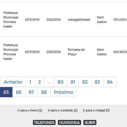
Prefeitura
Municipal
Sem
007/2019
092/2019
Inexigibilidade
170.000
Princesa
dados
Isabel
Prefeitura
Municipal
Tomada de
Sem
007/2019
038/2019
601.961,
Princesa
Preço
dados
Isabel
Anterior
1
2
...
80
81
82
83
84
85
86
87
88
Próximo
Ir para o menu [1]
Ir para o conteúdo [2]
Ir para o rodapé [3]
TELEFONES
OUVIDORIA
SUBIR