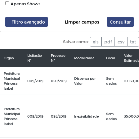
Apenas Shows
Filtro avançado
Limpar campos
Consultar
Salvar como:
xls
pdf
csv
txt
Licitação
Processo
Valor
Orgão
Modalidade
Local
Nº
Nº
Estimad
Prefeitura
Municipal
Dispensa por
Sem
009/2019
050/2019
10.150,0
Princesa
Valor
dados
Isabel
Prefeitura
Municipal
Sem
009/2019
095/2019
Inexigibilidade
35.000,
Princesa
dados
Isabel